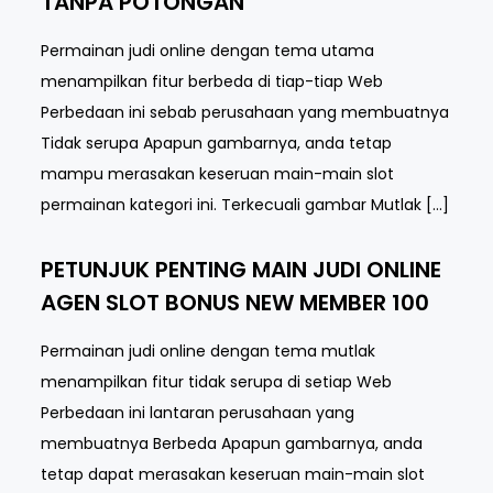
TANPA POTONGAN
Permainan judi online dengan tema utama
menampilkan fitur berbeda di tiap-tiap Web
Perbedaan ini sebab perusahaan yang membuatnya
Tidak serupa Apapun gambarnya, anda tetap
mampu merasakan keseruan main-main slot
permainan kategori ini. Terkecuali gambar Mutlak […]
PETUNJUK PENTING MAIN JUDI ONLINE
AGEN SLOT BONUS NEW MEMBER 100
Permainan judi online dengan tema mutlak
menampilkan fitur tidak serupa di setiap Web
Perbedaan ini lantaran perusahaan yang
membuatnya Berbeda Apapun gambarnya, anda
tetap dapat merasakan keseruan main-main slot