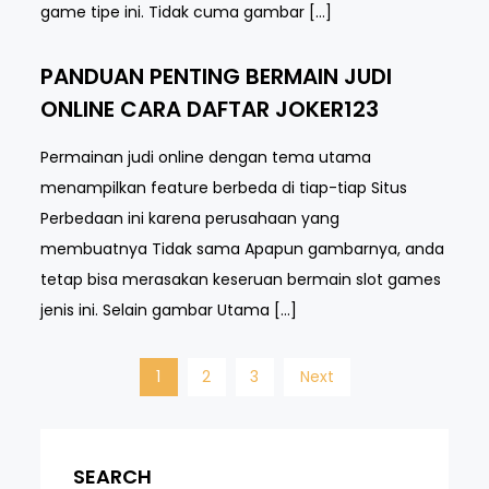
game tipe ini. Tidak cuma gambar […]
PANDUAN PENTING BERMAIN JUDI
ONLINE CARA DAFTAR JOKER123
Permainan judi online dengan tema utama
menampilkan feature berbeda di tiap-tiap Situs
Perbedaan ini karena perusahaan yang
membuatnya Tidak sama Apapun gambarnya, anda
tetap bisa merasakan keseruan bermain slot games
jenis ini. Selain gambar Utama […]
Posts
1
2
3
Next
pagination
SEARCH