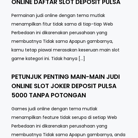
ONLINE DAFTAR SLOT DEPOSIT PULSA
Permainan judi online dengan tema mutlak
menampilkan fitur tidak sama di tiap-tiap Web
Perbedaan ini dikarenakan perusahaan yang
membuatnya Tidak sama Apapun gambarnya,
kamu tetap piawai merasakan keseruan main slot
game kategori ini. Tidak hanya […]
PETUNJUK PENTING MAIN-MAIN JUDI
ONLINE SLOT JOKER DEPOSIT PULSA
5000 TANPA POTONGAN
Games judi online dengan tema mutlak
menampilkan feature tidak serupa di setiap Web
Perbedaan ini dikarenakan perusahaan yang
membuatnya Tidak sama Apapun gambarnya, anda