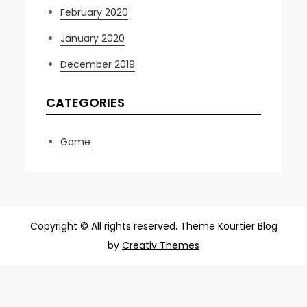
February 2020
January 2020
December 2019
CATEGORIES
Game
Copyright © All rights reserved. Theme Kourtier Blog
by
Creativ Themes