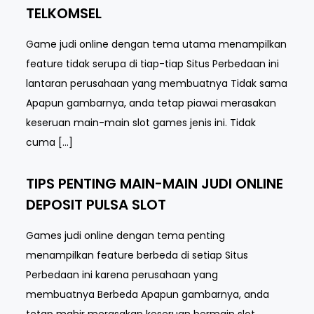
TELKOMSEL
Game judi online dengan tema utama menampilkan
feature tidak serupa di tiap-tiap Situs Perbedaan ini
lantaran perusahaan yang membuatnya Tidak sama
Apapun gambarnya, anda tetap piawai merasakan
keseruan main-main slot games jenis ini. Tidak
cuma […]
TIPS PENTING MAIN-MAIN JUDI ONLINE
DEPOSIT PULSA SLOT
Games judi online dengan tema penting
menampilkan feature berbeda di setiap Situs
Perbedaan ini karena perusahaan yang
membuatnya Berbeda Apapun gambarnya, anda