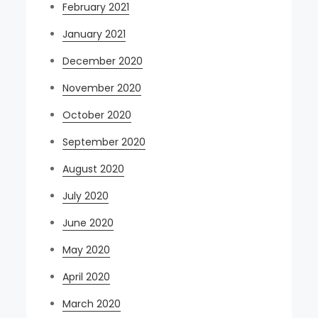
February 2021
January 2021
December 2020
November 2020
October 2020
September 2020
August 2020
July 2020
June 2020
May 2020
April 2020
March 2020