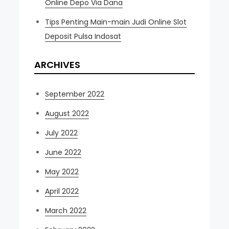
Online Depo Via Dana
Tips Penting Main-main Judi Online Slot
Deposit Pulsa Indosat
ARCHIVES
September 2022
August 2022
July 2022
June 2022
May 2022
April 2022
March 2022