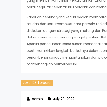
yang memberikan pilihan terkait jumlah taruhan
bakal berputar sebentar lalu berakhir dan mena
Panduan penting yang kedua adalah membatasi
mudah dan seru membuat para pemain terkadan
dilakukan dengan strategi yang matang dan Pas
dalam main-main menang sangat penting. Batas
Apabila penggunaan saldo sudah mencapai bat
buat memikirkan langkah berikutnya dalam per
benar-benar sangat menguntungkan dan piawai
memenangkan permainan ini.
Joker123 Terbaru
July 20, 2022