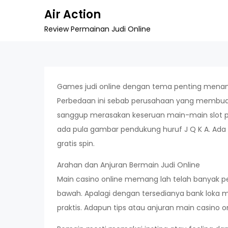
Skip
Air Action
to
Review Permainan Judi Online
content
Games judi online dengan tema penting menampi
Perbedaan ini sebab perusahaan yang membua
sanggup merasakan keseruan main-main slot pe
ada pula gambar pendukung huruf J Q K A. Ad
gratis spin.
Arahan dan Anjuran Bermain Judi Online
Main casino online memang lah telah banyak p
bawah. Apalagi dengan tersedianya bank loka 
praktis. Adapun tips atau anjuran main casino on