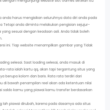
i dengan mengunjungi website slot Games setelah itu
ka anda harus mengisikan seluruhnya data diri anda pada
 Tetapi anda diminta melakukan pengisian sejujur-
da yang sesuai dengan keadaan asli. Anda tidak boleh
n.
versi ini. Tiap website menampilkan gambar yang Tidak
ading selesai. Saat loading selesai, anda masuk di
-rata ialah kartu qq, akan tapi tergantung situs yang
a berupa kolom dan baris. Rata rata terdiri dari
au di bawah penampilan reel akan ada ketentuan nilai
isi saldo kamu yang piawai kamu transfer berdasarkan
ah piawai dirubah, karena pada dasarnya ada situs