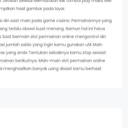
. Setelah selesai Memastikan klik tombol play maka reel
mpilkan hasil gambar pada layar.
 diri saat main pada game casino. Permainannya yang
g terlalu obsesi buat menang. Namun hal ini harus
 Saat bermain slot permainan online mengontrol diri
i jumlah saldo yang ingin kamu gunakan utk Main
as yang anda Tentukan sebaiknya kamu stop sesaat
mainan berikutnya. Main-main slot permainan online
 menghasilkan banyak uang disaat kamu berhasil