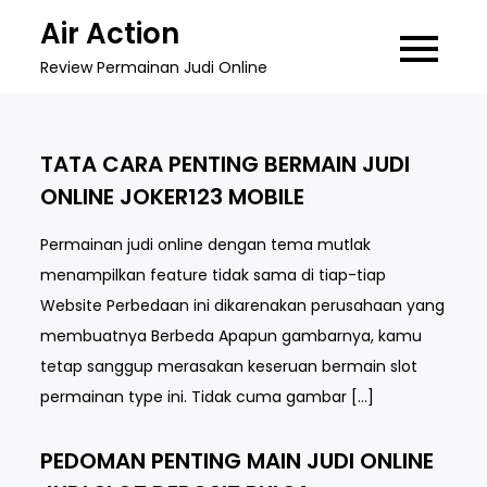
Skip
Air Action
to
Review Permainan Judi Online
content
TATA CARA PENTING BERMAIN JUDI
ONLINE JOKER123 MOBILE
Permainan judi online dengan tema mutlak
menampilkan feature tidak sama di tiap-tiap
Website Perbedaan ini dikarenakan perusahaan yang
membuatnya Berbeda Apapun gambarnya, kamu
tetap sanggup merasakan keseruan bermain slot
permainan type ini. Tidak cuma gambar […]
PEDOMAN PENTING MAIN JUDI ONLINE