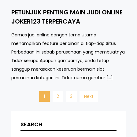
PETUNJUK PENTING MAIN JUDI ONLINE
JOKER123 TERPERCAYA
Games judi online dengan tema utama
menampilkan feature berlainan di tiap-tiap Situs
Perbedaan ini sebab perusahaan yang membuatnya
Tidak serupa Apapun gambarnya, anda tetap
sanggup merasakan keseruan bermain slot
permainan kategori ini. Tidak cuma gambar […]
Posts
1
2
3
Next
pagination
SEARCH