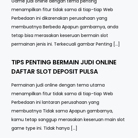
Game judi online dengan tema penting
menampilkan fitur tidak sama di tiap-tiap Web
Perbedaan ini dikarenakan perusahaan yang
membuatnya Berbeda Apapun gambarnya, anda
tetap bisa merasakan keseruan bermain slot
permainan jenis ini. Terkecuali gambar Penting […]
TIPS PENTING BERMAIN JUDI ONLINE
DAFTAR SLOT DEPOSIT PULSA
Permainan judi online dengan tema utama
menampilkan fitur tidak sama di tiap-tiap Web
Perbedaan ini lantaran perusahaan yang
membuatnya Tidak sama Apapun gambarnya,
kamu tetap sanggup merasakan keseruan main slot
game type ini. Tidak hanya […]