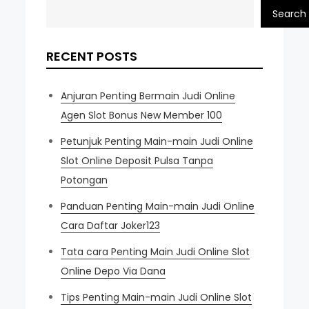
Search
RECENT POSTS
Anjuran Penting Bermain Judi Online
Agen Slot Bonus New Member 100
Petunjuk Penting Main-main Judi Online
Slot Online Deposit Pulsa Tanpa
Potongan
Panduan Penting Main-main Judi Online
Cara Daftar Joker123
Tata cara Penting Main Judi Online Slot
Online Depo Via Dana
Tips Penting Main-main Judi Online Slot