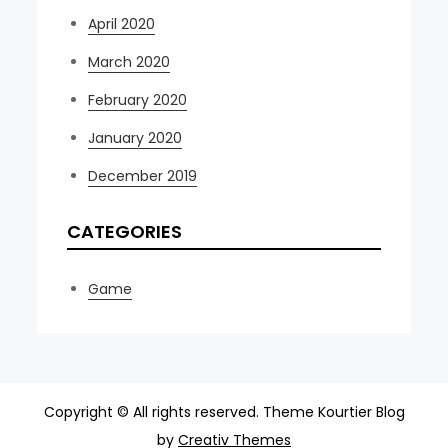
April 2020
March 2020
February 2020
January 2020
December 2019
CATEGORIES
Game
Copyright © All rights reserved. Theme Kourtier Blog
by
Creativ Themes