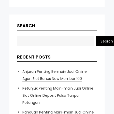
SEARCH
Search
RECENT POSTS
Anjuran Penting Bermain Judi Online
Agen Slot Bonus New Member 100
Petunjuk Penting Main-main Judi Online
Slot Online Deposit Pulsa Tanpa
Potongan
Panduan Penting Main-main Judi Online