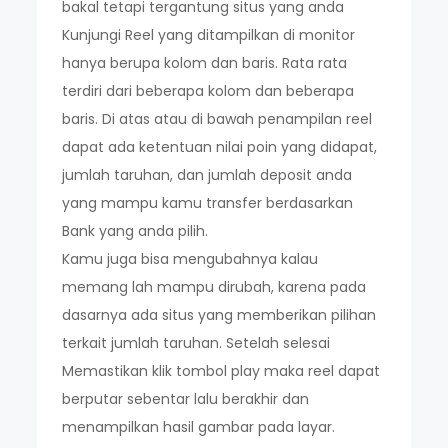
bakal tetapi tergantung situs yang anda
Kunjungi Reel yang ditampilkan di monitor
hanya berupa kolom dan baris. Rata rata
terdiri dari beberapa kolom dan beberapa
baris. Di atas atau di bawah penampilan reel
dapat ada ketentuan nilai poin yang didapat,
jumlah taruhan, dan jumlah deposit anda
yang mampu kamu transfer berdasarkan
Bank yang anda pilih.
Kamu juga bisa mengubahnya kalau
memang lah mampu dirubah, karena pada
dasarnya ada situs yang memberikan pilihan
terkait jumlah taruhan. Setelah selesai
Memastikan klik tombol play maka reel dapat
berputar sebentar lalu berakhir dan
menampilkan hasil gambar pada layar.