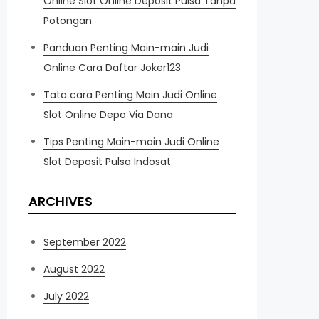
Online Slot Online Deposit Pulsa Tanpa
Potongan
Panduan Penting Main-main Judi
Online Cara Daftar Joker123
Tata cara Penting Main Judi Online
Slot Online Depo Via Dana
Tips Penting Main-main Judi Online
Slot Deposit Pulsa Indosat
ARCHIVES
September 2022
August 2022
July 2022