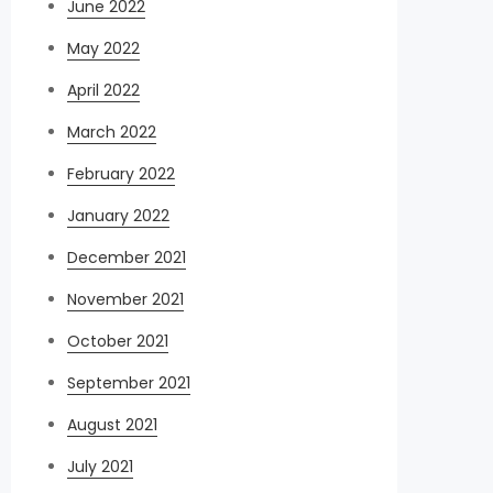
June 2022
May 2022
April 2022
March 2022
February 2022
January 2022
December 2021
November 2021
October 2021
September 2021
August 2021
July 2021