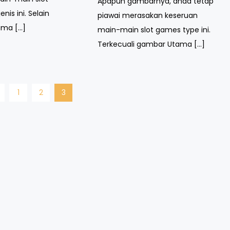
Apapun gambarnya, anda tetap
nis ini. Selain
piawai merasakan keseruan
ama […]
main-main slot games type ini.
Terkecuali gambar Utama […]
1
2
3