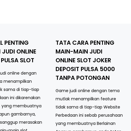
L PENTING
TATA CARA PENTING
 JUDI ONLINE
MAIN-MAIN JUDI
 PULSA SLOT
ONLINE SLOT JOKER
DEPOSIT PULSA 5000
udi online dengan
TANPA POTONGAN
a menampilkan
ak sama di tiap-tiap
Game judi online dengan tema
daan ini dikarenakan
mutlak menampilkan feature
n yang membuatnya
tidak sama di tiap-tiap Website
apun gambarnya,
Perbedaan ini sebab perusahaan
 sanggup merasakan
yang membuatnya Berlainan
ain-main slot