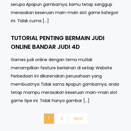
serupa Apapun gambarnya, kamu tetap sanggup
merasakan keseruan main-main slot game kategori
ini. Tidak cuma […]
TUTORIAL PENTING BERMAIN JUDI
ONLINE BANDAR JUDI 4D
Games judi online dengan tema mutlak
menampilkan feature berlainan di setiap Website
Perbedaan ini dikarenakan perusahaan yang
membuatnya Tidak sama Apapun gambarnya, anda
tetap mampu merasakan keseruan main-main slot
game tipe ini. Tidak hanya gambar […]
Posts
1
2
Next