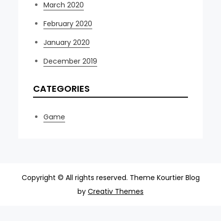
March 2020
February 2020
January 2020
December 2019
CATEGORIES
Game
Copyright © All rights reserved. Theme Kourtier Blog
by
Creativ Themes