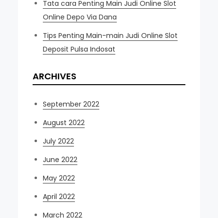
Tata cara Penting Main Judi Online Slot
Online Depo Via Dana
Tips Penting Main-main Judi Online Slot
Deposit Pulsa Indosat
ARCHIVES
September 2022
August 2022
July 2022
June 2022
May 2022
April 2022
March 2022