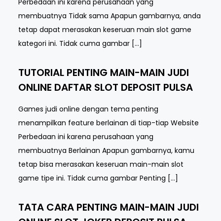
Perbedaan ini karena perusahaan yang
membuatnya Tidak sama Apapun gambarnya, anda
tetap dapat merasakan keseruan main slot game
kategori ini. Tidak cuma gambar […]
TUTORIAL PENTING MAIN-MAIN JUDI
ONLINE DAFTAR SLOT DEPOSIT PULSA
Games judi online dengan tema penting
menampilkan feature berlainan di tiap-tiap Website
Perbedaan ini karena perusahaan yang
membuatnya Berlainan Apapun gambarnya, kamu
tetap bisa merasakan keseruan main-main slot
game tipe ini. Tidak cuma gambar Penting […]
TATA CARA PENTING MAIN-MAIN JUDI