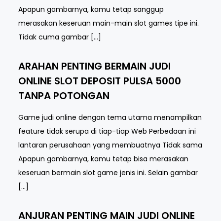
Apapun gambarnya, kamu tetap sanggup
merasakan keseruan main-main slot games tipe ini.
Tidak cuma gambar […]
ARAHAN PENTING BERMAIN JUDI
ONLINE SLOT DEPOSIT PULSA 5000
TANPA POTONGAN
Game judi online dengan tema utama menampilkan
feature tidak serupa di tiap-tiap Web Perbedaan ini
lantaran perusahaan yang membuatnya Tidak sama
Apapun gambarnya, kamu tetap bisa merasakan
keseruan bermain slot game jenis ini. Selain gambar
[…]
ANJURAN PENTING MAIN JUDI ONLINE