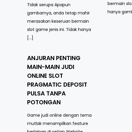
bermain slot
Tidak serupa Apapun
hanya gamb
gambarnya, anda tetap mahir
merasakan keseruan bermain
slot game jenis ini. Tidak hanya
[…]
ANJURAN PENTING
MAIN-MAIN JUDI
ONLINE SLOT
PRAGMATIC DEPOSIT
PULSA TANPA
POTONGAN
Game judi online dengan tema
mutlak menampilkan feature
berlainan di setiap Website