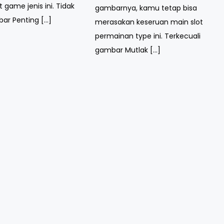
 game jenis ini. Tidak
gambarnya, kamu tetap bisa
ar Penting […]
merasakan keseruan main slot
permainan type ini. Terkecuali
gambar Mutlak […]