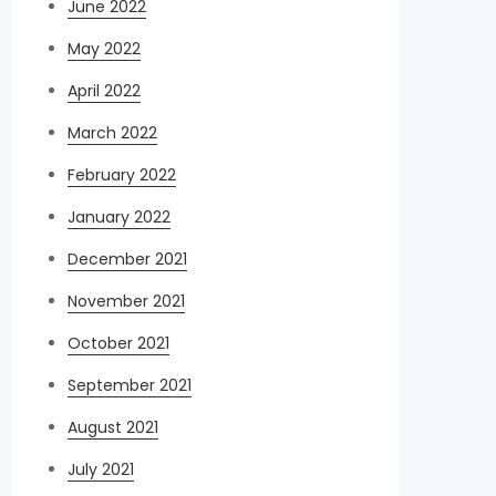
June 2022
May 2022
April 2022
March 2022
February 2022
January 2022
December 2021
November 2021
October 2021
September 2021
August 2021
July 2021