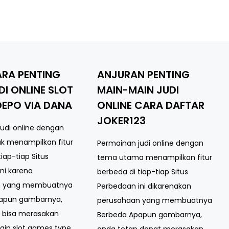
RA PENTING
ANJURAN PENTING
DI ONLINE SLOT
MAIN-MAIN JUDI
DEPO VIA DANA
ONLINE CARA DAFTAR
JOKER123
udi online dengan
k menampilkan fitur
Permainan judi online dengan
iap-tiap Situs
tema utama menampilkan fitur
ni karena
berbeda di tiap-tiap Situs
n yang membuatnya
Perbedaan ini dikarenakan
apun gambarnya,
perusahaan yang membuatnya
 bisa merasakan
Berbeda Apapun gambarnya,
ain slot games type