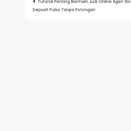
Post
Tutorial Penting Bermain Judi Online Agen Slo
Deposit Pulsa Tanpa Potongan
navigation