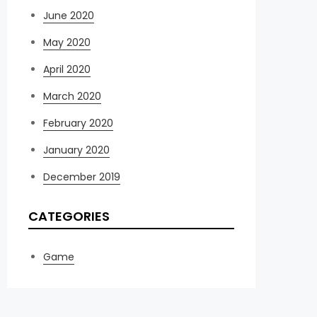
June 2020
May 2020
April 2020
March 2020
February 2020
January 2020
December 2019
CATEGORIES
Game