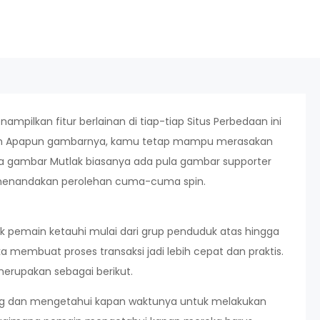
mpilkan fitur berlainan di tiap-tiap Situs Perbedaan ini
an Apapun gambarnya, kamu tetap mampu merasakan
ma gambar Mutlak biasanya ada pula gambar supporter
g menandakan perolehan cuma-cuma spin.
k pemain ketauhi mulai dari grup penduduk atas hingga
a membuat proses transaksi jadi lebih cepat dan praktis.
erupakan sebagai berikut.
ng dan mengetahui kapan waktunya untuk melakukan