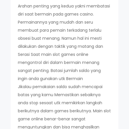
Arahan penting yang kedua yakni membatasi
diri saat bermain pada games casino.
Permainannya yang mudah dan seru
membuat para pemain terkadang terlalu
obsesi buat menang. Namun hal ini mesti
dilakukan dengan taktik yang matang dan
Serasi Saat main slot games online
mengontrol diri dalam bermain menang
sangat penting. Batasi jumlah saldo yang
ingin anda gunakan utk Bermain
Jikalau pemakaian saldo sudah mencapai
batas yang kamu Memastikan sebaiknya
anda stop sesaat utk memikirkan langkah
berikutnya dalam games berikutnya. Main slot
game online benar-benar sangat
menguntungkan dan bisa menghasilkan