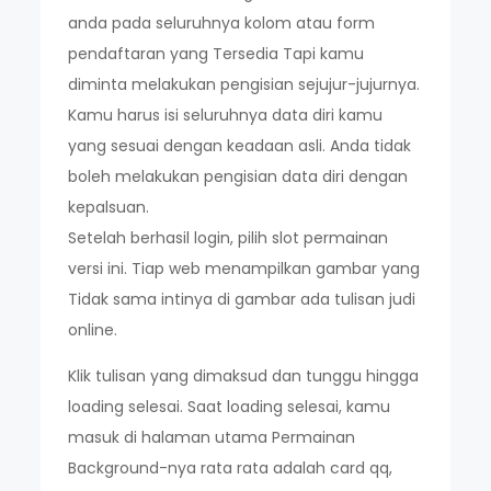
anda pada seluruhnya kolom atau form
pendaftaran yang Tersedia Tapi kamu
diminta melakukan pengisian sejujur-jujurnya.
Kamu harus isi seluruhnya data diri kamu
yang sesuai dengan keadaan asli. Anda tidak
boleh melakukan pengisian data diri dengan
kepalsuan.
Setelah berhasil login, pilih slot permainan
versi ini. Tiap web menampilkan gambar yang
Tidak sama intinya di gambar ada tulisan judi
online.
Klik tulisan yang dimaksud dan tunggu hingga
loading selesai. Saat loading selesai, kamu
masuk di halaman utama Permainan
Background-nya rata rata adalah card qq,