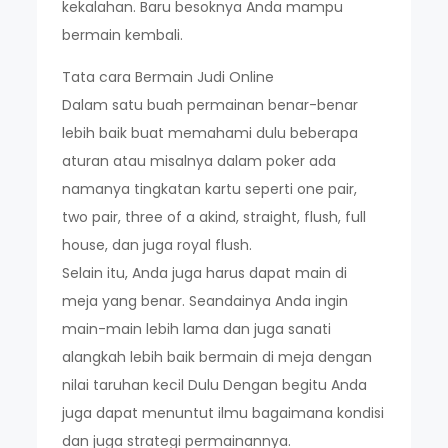
kekalahan. Baru besoknya Anda mampu
bermain kembali.
Tata cara Bermain Judi Online
Dalam satu buah permainan benar-benar
lebih baik buat memahami dulu beberapa
aturan atau misalnya dalam poker ada
namanya tingkatan kartu seperti one pair,
two pair, three of a akind, straight, flush, full
house, dan juga royal flush.
Selain itu, Anda juga harus dapat main di
meja yang benar. Seandainya Anda ingin
main-main lebih lama dan juga sanati
alangkah lebih baik bermain di meja dengan
nilai taruhan kecil Dulu Dengan begitu Anda
juga dapat menuntut ilmu bagaimana kondisi
dan juga strategi permainannya.