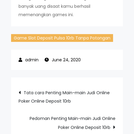
banyak uang disaat kamu berhasil
memenangkan games ini.
Game Slot Deposit Pulsa 10rb Tanpa Potongan
June 24, 2020
Post
Tata cara Penting Main-main Judi Online
Poker Online Deposit 10rb
navigation
Pedoman Penting Main-main Judi Online
Poker Online Deposit 10rb