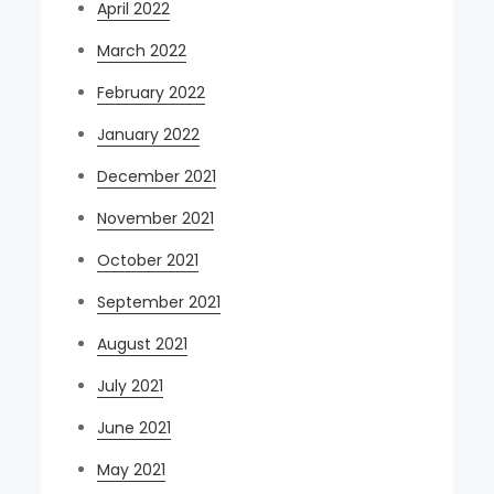
April 2022
March 2022
February 2022
January 2022
December 2021
November 2021
October 2021
September 2021
August 2021
July 2021
June 2021
May 2021