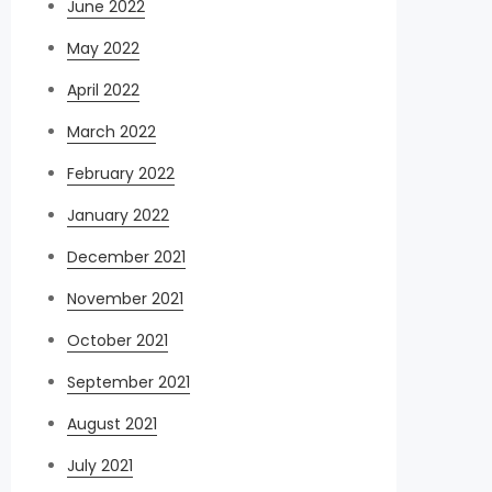
June 2022
May 2022
April 2022
March 2022
February 2022
January 2022
December 2021
November 2021
October 2021
September 2021
August 2021
July 2021