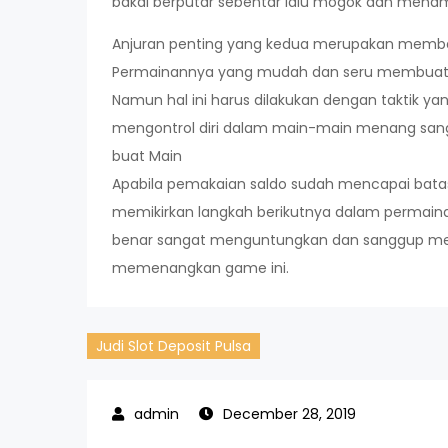
bakal berputar sebentar lalu mogok dan menamp
Anjuran penting yang kedua merupakan membat
Permainannya yang mudah dan seru membuat p
Namun hal ini harus dilakukan dengan taktik y
mengontrol diri dalam main-main menang sanga
buat Main
Apabila pemakaian saldo sudah mencapai bata
memikirkan langkah berikutnya dalam permaina
benar sangat menguntungkan dan sanggup men
memenangkan game ini.
Judi Slot Deposit Pulsa
December 28, 2019