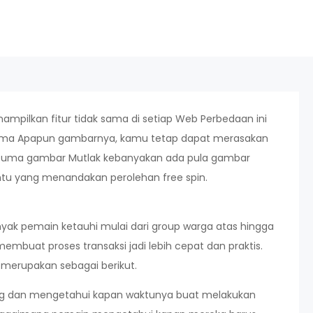
mpilkan fitur tidak sama di setiap Web Perbedaan ini
ma Apapun gambarnya, kamu tetap dapat merasakan
k cuma gambar Mutlak kebanyakan ada pula gambar
entu yang menandakan perolehan free spin.
yak pemain ketauhi mulai dari group warga atas hingga
embuat proses transaksi jadi lebih cepat dan praktis.
e merupakan sebagai berikut.
ng dan mengetahui kapan waktunya buat melakukan