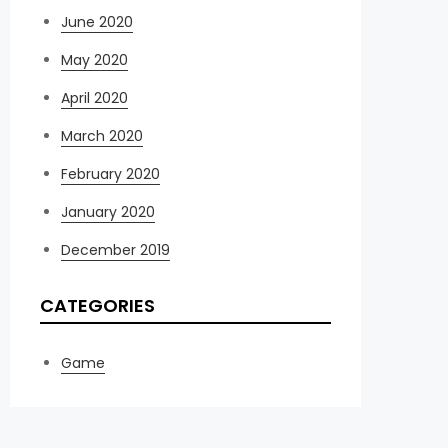
June 2020
May 2020
April 2020
March 2020
February 2020
January 2020
December 2019
CATEGORIES
Game