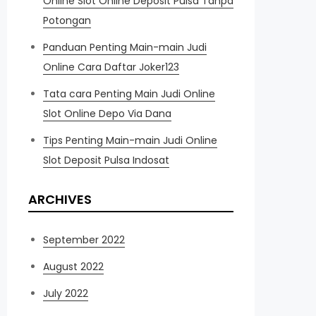
Online Slot Online Deposit Pulsa Tanpa
Potongan
Panduan Penting Main-main Judi
Online Cara Daftar Joker123
Tata cara Penting Main Judi Online
Slot Online Depo Via Dana
Tips Penting Main-main Judi Online
Slot Deposit Pulsa Indosat
ARCHIVES
September 2022
August 2022
July 2022