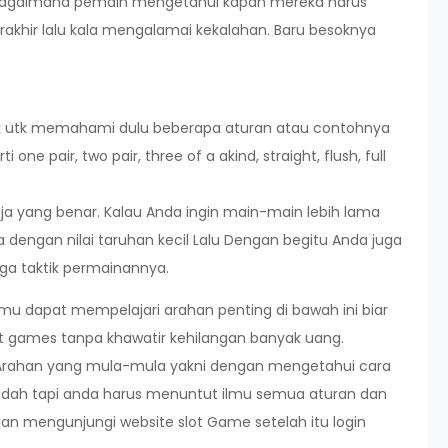
ni bagaimana pemain mengetahui kapan mereka harus
rakhir lalu kala mengalamai kekalahan. Baru besoknya
k utk memahami dulu beberapa aturan atau contohnya
e pair, two pair, three of a akind, straight, flush, full
eja yang benar. Kalau Anda ingin main-main lebih lama
a dengan nilai taruhan kecil Lalu Dengan begitu Anda juga
ga taktik permainannya.
kamu dapat mempelajari arahan penting di bawah ini biar
ot games tanpa khawatir kehilangan banyak uang.
d. Arahan yang mula-mula yakni dengan mengetahui cara
dah tapi anda harus menuntut ilmu semua aturan dan
an mengunjungi website slot Game setelah itu login