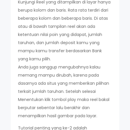
Kunjungi Reel yang ditampilkan di layar hanya
berupa kolom dan baris. Rata rata terdiri dari
beberapa kolom dan beberapa baris. Di atas
atau di bawah tampilan reel akan ada
ketentuan nilai poin yang didapat, jumlah
taruhan, dan jumlah deposit kamu yang
mampu kamu transfer berdasarkan Bank
yang kamu pilih.
Anda juga sanggup mengubahnya kalau
memang mampu dirubah, karena pada
dasarnya ada situs yang memberikan pilihan
terkait jumlah taruhan. Setelah selesai
Menentukan klik tombol play maka reel bakal
berputar sebentar lalu berakhir dan
menampilkan hasil gambar pada layar.
Tutorial penting yang ke-2 adalah