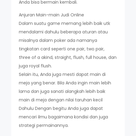
Anda bisa bermain kembali.
Anjuran Main-main Judi Online
Dalam suatu game memang lebih baik utk
mendalami dahulu beberapa aturan atau
misalnya dalam poker ada namanya
tingkatan card seperti one pair, two pair,
three of a akind, straight, flush, full house, dan
juga royal flush.
Selain itu, Anda juga mesti dapat main di
meja yang benar. Bila Anda ingin main lebih
lama dan juga sanati alangkah lebih baik
main di meja dengan nilai taruhan kecil
Dahulu Dengan begitu Anda juga dapat
mencari ilmu bagaimana kondisi dan juga
strategi permainannya.