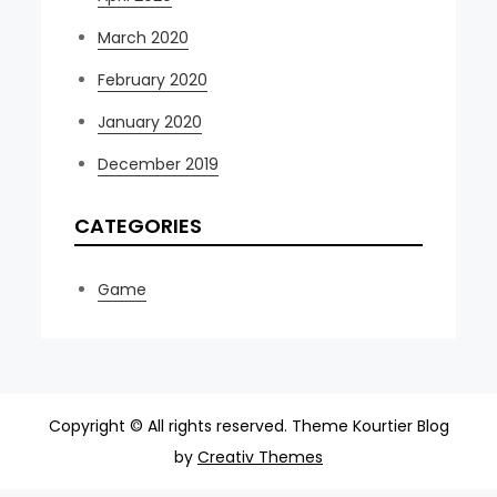
March 2020
February 2020
January 2020
December 2019
CATEGORIES
Game
Copyright © All rights reserved. Theme Kourtier Blog
by
Creativ Themes