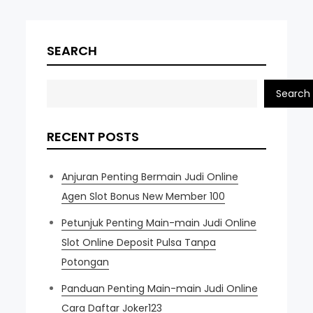
SEARCH
Search
RECENT POSTS
Anjuran Penting Bermain Judi Online
Agen Slot Bonus New Member 100
Petunjuk Penting Main-main Judi Online
Slot Online Deposit Pulsa Tanpa
Potongan
Panduan Penting Main-main Judi Online
Cara Daftar Joker123