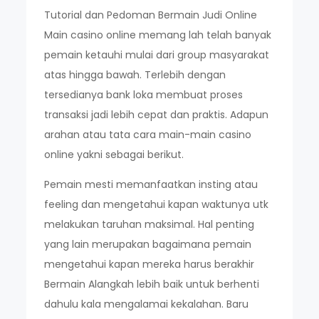
Tutorial dan Pedoman Bermain Judi Online
Main casino online memang lah telah banyak
pemain ketauhi mulai dari group masyarakat
atas hingga bawah. Terlebih dengan
tersedianya bank loka membuat proses
transaksi jadi lebih cepat dan praktis. Adapun
arahan atau tata cara main-main casino
online yakni sebagai berikut.
Pemain mesti memanfaatkan insting atau
feeling dan mengetahui kapan waktunya utk
melakukan taruhan maksimal. Hal penting
yang lain merupakan bagaimana pemain
mengetahui kapan mereka harus berakhir
Bermain Alangkah lebih baik untuk berhenti
dahulu kala mengalamai kekalahan. Baru