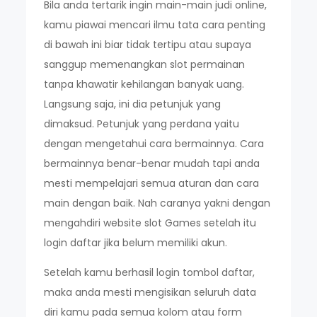
Bila anda tertarik ingin main-main judi online,
kamu piawai mencari ilmu tata cara penting
di bawah ini biar tidak tertipu atau supaya
sanggup memenangkan slot permainan
tanpa khawatir kehilangan banyak uang.
Langsung saja, ini dia petunjuk yang
dimaksud. Petunjuk yang perdana yaitu
dengan mengetahui cara bermainnya. Cara
bermainnya benar-benar mudah tapi anda
mesti mempelajari semua aturan dan cara
main dengan baik. Nah caranya yakni dengan
mengahdiri website slot Games setelah itu
login daftar jika belum memiliki akun.
Setelah kamu berhasil login tombol daftar,
maka anda mesti mengisikan seluruh data
diri kamu pada semua kolom atau form