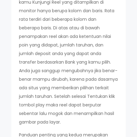
kamu Kunjungi Reel yang ditampilkan di
monitor hanya berupa kolom dan baris. Rata
rata terdiri dari beberapa kolom dan
beberapa baris. Di atas atau di bawah
penampakan reel akan ada ketentuan nilai
poin yang didapat, jumlah taruhan, dan
jumlah deposit anda yang dapat anda
transfer berdasarkan Bank yang kamu pilih.
Anda juga sanggup mengubahnya jika benar-
benar mampu dirubah, karena pada dasarnya
ada situs yang memberikan pilihan terkait
jumlah taruhan. Setelah selesai Tentukan klik
tombol play maka reel dapat berputar
sebentar lalu mogok dan menampilkan hasil
gambar pada layar.
Panduan penting yang kedua merupakan