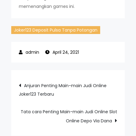
memenangkan games ini.
Joker123 Deposit Pulsa Tanpa Potongan
April 24, 2021
Post
Anjuran Penting Main-main Judi Online
Joker123 Terbaru
navigation
Tata cara Penting Main-main Judi Online Slot
Online Depo Via Dana