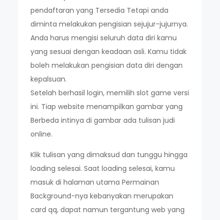
pendaftaran yang Tersedia Tetapi anda
diminta melakukan pengisian sejujur-jujurnya.
Anda harus mengisi seluruh data diri kamu
yang sesuai dengan keadaan asli. Kamu tidak
boleh melakukan pengisian data diri dengan
kepalsuan.
Setelah berhasil login, memilih slot game versi
ini. Tiap website menampilkan gambar yang
Berbeda intinya di gambar ada tulisan judi
online.
Klik tulisan yang dimaksud dan tunggu hingga
loading selesai. Saat loading selesai, kamu
masuk di halaman utama Permainan
Background-nya kebanyakan merupakan
card qq, dapat namun tergantung web yang