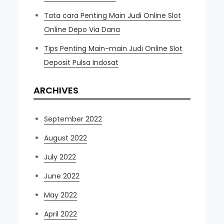
Tata cara Penting Main Judi Online Slot
Online Depo Via Dana
Tips Penting Main-main Judi Online Slot
Deposit Pulsa Indosat
ARCHIVES
September 2022
August 2022
July 2022
June 2022
May 2022
April 2022