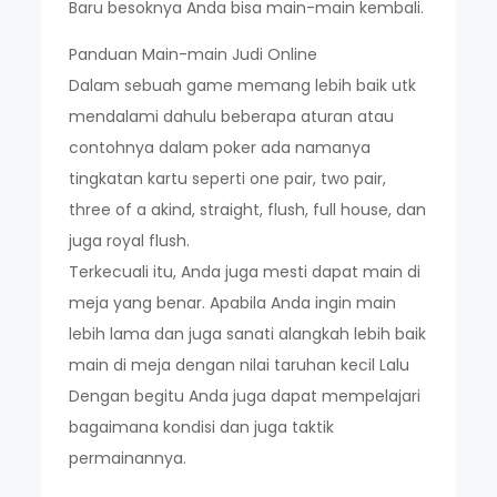
Baru besoknya Anda bisa main-main kembali.
Panduan Main-main Judi Online
Dalam sebuah game memang lebih baik utk
mendalami dahulu beberapa aturan atau
contohnya dalam poker ada namanya
tingkatan kartu seperti one pair, two pair,
three of a akind, straight, flush, full house, dan
juga royal flush.
Terkecuali itu, Anda juga mesti dapat main di
meja yang benar. Apabila Anda ingin main
lebih lama dan juga sanati alangkah lebih baik
main di meja dengan nilai taruhan kecil Lalu
Dengan begitu Anda juga dapat mempelajari
bagaimana kondisi dan juga taktik
permainannya.