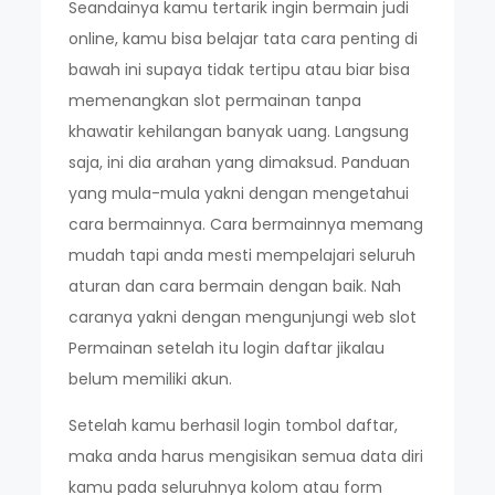
Seandainya kamu tertarik ingin bermain judi
online, kamu bisa belajar tata cara penting di
bawah ini supaya tidak tertipu atau biar bisa
memenangkan slot permainan tanpa
khawatir kehilangan banyak uang. Langsung
saja, ini dia arahan yang dimaksud. Panduan
yang mula-mula yakni dengan mengetahui
cara bermainnya. Cara bermainnya memang
mudah tapi anda mesti mempelajari seluruh
aturan dan cara bermain dengan baik. Nah
caranya yakni dengan mengunjungi web slot
Permainan setelah itu login daftar jikalau
belum memiliki akun.
Setelah kamu berhasil login tombol daftar,
maka anda harus mengisikan semua data diri
kamu pada seluruhnya kolom atau form