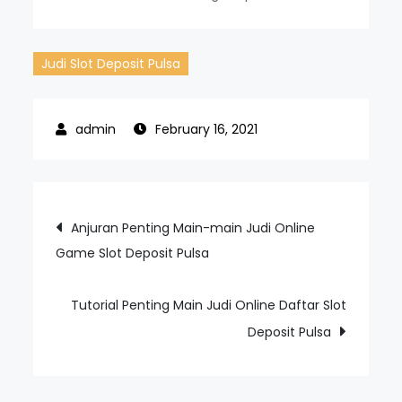
Judi Slot Deposit Pulsa
February 16, 2021
Post
Anjuran Penting Main-main Judi Online
Game Slot Deposit Pulsa
navigation
Tutorial Penting Main Judi Online Daftar Slot
Deposit Pulsa