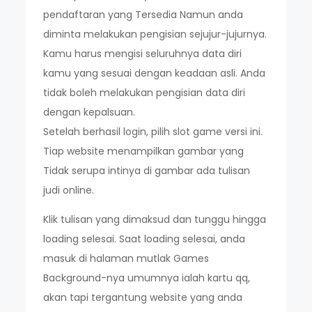
pendaftaran yang Tersedia Namun anda
diminta melakukan pengisian sejujur-jujurnya.
Kamu harus mengisi seluruhnya data diri
kamu yang sesuai dengan keadaan asli. Anda
tidak boleh melakukan pengisian data diri
dengan kepalsuan.
Setelah berhasil login, pilih slot game versi ini.
Tiap website menampilkan gambar yang
Tidak serupa intinya di gambar ada tulisan
judi online.
Klik tulisan yang dimaksud dan tunggu hingga
loading selesai. Saat loading selesai, anda
masuk di halaman mutlak Games
Background-nya umumnya ialah kartu qq,
akan tapi tergantung website yang anda