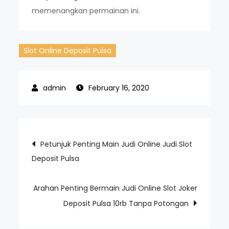
memenangkan permainan ini.
Slot Online Deposit Pulsa
February 16, 2020
Post
Petunjuk Penting Main Judi Online Judi Slot
Deposit Pulsa
navigation
Arahan Penting Bermain Judi Online Slot Joker
Deposit Pulsa 10rb Tanpa Potongan