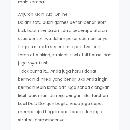
main kembali.
Anjuran Main Judi Online
Dalam satu buah games benar-benar lebih
baik buat mendalami dulu beberapa aturan
atau contohnya dalam poker ada namanya
tingkatan kartu seperti one pair, two pair,
three of a akind, straight, flush, full house, dan
juga royal flush.
Tidak cuma itu, Anda juga harus dapat
bermain di meja yang benar. Jika Anda ingin
bermain lebih lama dan juga sanati alangkah
lebih baik main di meja dengan nilai taruhan
kecil Dulu Dengan begitu Anda juga dapat
mempelajari bagaimana kondisi dan juga
strategi permainannya.