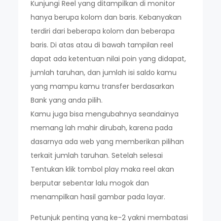
Kunjungi Reel yang ditampilkan di monitor
hanya berupa kolom dan baris. Kebanyakan
terdiri dari beberapa kolom dan beberapa
baris. Di atas atau di bawah tampilan reel
dapat ada ketentuan nilai poin yang didapat,
jumlah taruhan, dan jumlah isi saldo kamu
yang mampu kamu transfer berdasarkan
Bank yang anda pilih.
Kamu juga bisa mengubahnya seandainya
memang lah mahir dirubah, karena pada
dasarnya ada web yang memberikan pilihan
terkait jumlah taruhan. Setelah selesai
Tentukan klik tombol play maka reel akan
berputar sebentar lalu mogok dan
menampilkan hasil gambar pada layar.
Petunjuk penting yang ke-2 yakni membatasi