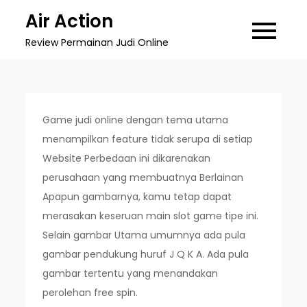
Skip
Air Action
to
Review Permainan Judi Online
content
Game judi online dengan tema utama
menampilkan feature tidak serupa di setiap
Website Perbedaan ini dikarenakan
perusahaan yang membuatnya Berlainan
Apapun gambarnya, kamu tetap dapat
merasakan keseruan main slot game tipe ini.
Selain gambar Utama umumnya ada pula
gambar pendukung huruf J Q K A. Ada pula
gambar tertentu yang menandakan
perolehan free spin.