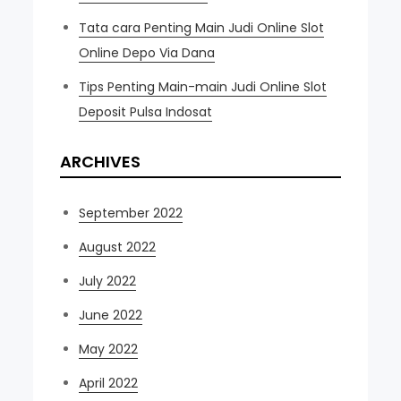
Tata cara Penting Main Judi Online Slot
Online Depo Via Dana
Tips Penting Main-main Judi Online Slot
Deposit Pulsa Indosat
ARCHIVES
September 2022
August 2022
July 2022
June 2022
May 2022
April 2022