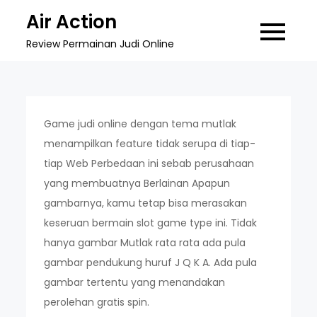
Skip
Air Action
to
Review Permainan Judi Online
content
Game judi online dengan tema mutlak
menampilkan feature tidak serupa di tiap-
tiap Web Perbedaan ini sebab perusahaan
yang membuatnya Berlainan Apapun
gambarnya, kamu tetap bisa merasakan
keseruan bermain slot game type ini. Tidak
hanya gambar Mutlak rata rata ada pula
gambar pendukung huruf J Q K A. Ada pula
gambar tertentu yang menandakan
perolehan gratis spin.