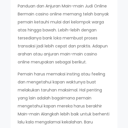
Panduan dan Anjuran Main-main Judi Online
Bermain casino online memang telah banyak
pemain ketauhi mulai dari kelompok warga
atas hingga bawah. Lebih-lebih dengan
tersedianya bank loka membuat proses
transaksi jadi lebih cepat dan praktis. Adapun
arahan atau anjuran main-main casino
online merupakan sebagai berikut.
Pemain harus memakai insting atau feeling
dan mengetahui kapan waktunya buat
melakukan taruhan maksimal. Hal penting
yang lain adalah bagaimana pemain
mengetahui kapan mereka harus berakhir
Main-main Alangkah lebih baik untuk berhenti
lalu kala mengalamai kekalahan. Baru