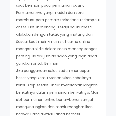
saat bermain pada permainan casino.
Permainannya yang mudah dan seru
membuat para pemain terkadang terlampaui
obsesi untuk menang. Tetapi hal ini mesti
dilakukan dengan taktik yang matang dan
Sesuai Saat main-main slot game online
mengontrol diri dalam main menang sangat
penting. Batasi jumlah saldo yang ingin anda
gunakan untuk Bermain
Jika penggunaan saldo sudah mencapai
batas yang kamu Menentukan sebaiknya
kamu stop sesaat untuk memikirkan langkah
berikutnya dalam permainan berikutnya. Main
slot permainan online benar-benar sangat
menguntungkan dan mahir menghasilkan
banyak uang diwaktu anda berhasil