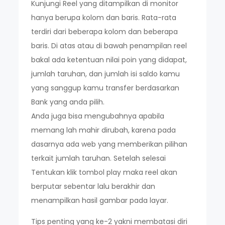
Kunjungi Reel yang ditampilkan di monitor
hanya berupa kolom dan baris. Rata-rata
terdiri dari beberapa kolom dan beberapa
baris. Di atas atau di bawah penampilan reel
bakal ada ketentuan nilai poin yang didapat,
jumlah taruhan, dan jumlah isi saldo kamu
yang sanggup kamu transfer berdasarkan
Bank yang anda pilih.
Anda juga bisa mengubahnya apabila
memang lah mahir dirubah, karena pada
dasarnya ada web yang memberikan pilihan
terkait jumlah taruhan. Setelah selesai
Tentukan klik tombol play maka reel akan
berputar sebentar lalu berakhir dan
menampilkan hasil gambar pada layar.
Tips penting yang ke-2 yakni membatasi diri