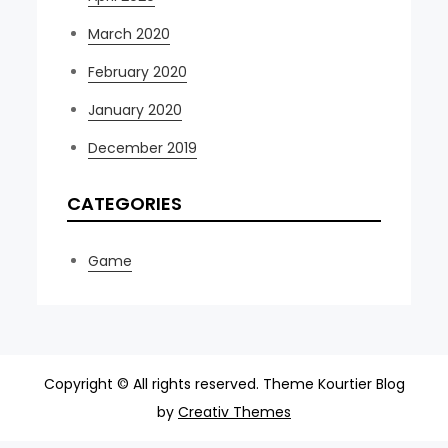
March 2020
February 2020
January 2020
December 2019
CATEGORIES
Game
Copyright © All rights reserved. Theme Kourtier Blog
by
Creativ Themes