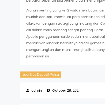
berputar sebentar lalu berhenti dan menampilk
Arahan penting yang ke-2 yaitu membatasi dir
mudah dan seru membuat para pemain terkadang
dilakukan dengan strategi yang matang dan Co
diri dalam main menang sangat penting. Batas
Apabila penggunaan saldo sudah mencapai bat
memikirkan langkah berikutnya dalam games b
menguntungkan dan mahir menghasilkan bany
permainan ini.
Judi Slot Deposit Pulsa
October 28, 2021