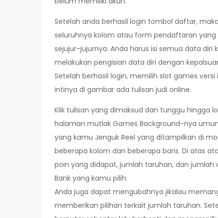
belum memiliki akun.
Setelah anda berhasil login tombol daftar, ma
seluruhnya kolom atau form pendaftaran yang 
sejujur-jujurnya. Anda harus isi semua data dir
melakukan pengisian data diri dengan kepalsua
Setelah berhasil login, memilih slot games ver
intinya di gambar ada tulisan judi online.
Klik tulisan yang dimaksud dan tunggu hingga lo
halaman mutlak Games Background-nya umumny
yang kamu Jenguk Reel yang ditampilkan di mon
beberapa kolom dan beberapa baris. Di atas ata
poin yang didapat, jumlah taruhan, dan jumla
Bank yang kamu pilih.
Anda juga dapat mengubahnya jikalau memang b
memberikan pilihan terkait jumlah taruhan. Set