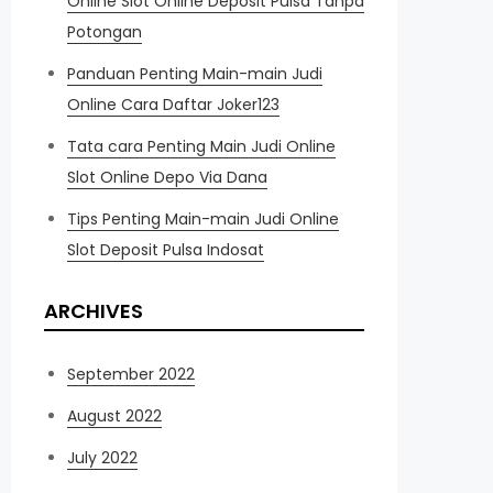
Online Slot Online Deposit Pulsa Tanpa
Potongan
Panduan Penting Main-main Judi
Online Cara Daftar Joker123
Tata cara Penting Main Judi Online
Slot Online Depo Via Dana
Tips Penting Main-main Judi Online
Slot Deposit Pulsa Indosat
ARCHIVES
September 2022
August 2022
July 2022