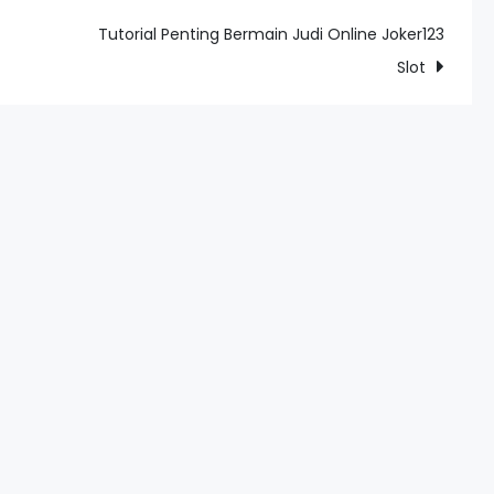
Tutorial Penting Bermain Judi Online Joker123
Slot