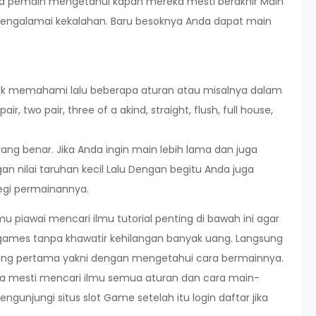
ana pemain mengetahui kapan mereka mesti berakhir Main
 mengalamai kekalahan. Baru besoknya Anda dapat main
tk memahami lalu beberapa aturan atau misalnya dalam
, two pair, three of a akind, straight, flush, full house,
yang benar. Jika Anda ingin main lebih lama dan juga
an nilai taruhan kecil Lalu Dengan begitu Anda juga
tegi permainannya.
amu piawai mencari ilmu tutorial penting di bawah ini agar
 games tanpa khawatir kehilangan banyak uang. Langsung
n yang pertama yakni dengan mengetahui cara bermainnya.
 mesti mencari ilmu semua aturan dan cara main-
gunjungi situs slot Game setelah itu login daftar jika