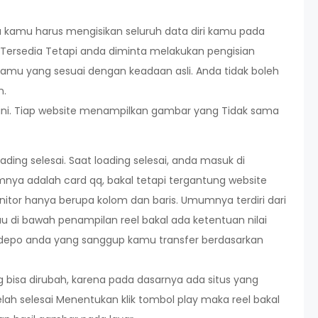
ka kamu harus mengisikan seluruh data diri kamu pada
Tersedia Tetapi anda diminta melakukan pengisian
i kamu yang sesuai dengan keadaan asli. Anda tidak boleh
n.
si ini. Tiap website menampilkan gambar yang Tidak sama
ading selesai. Saat loading selesai, anda masuk di
a adalah card qq, bakal tetapi tergantung website
itor hanya berupa kolom dan baris. Umumnya terdiri dari
u di bawah penampilan reel bakal ada ketentuan nilai
h depo anda yang sanggup kamu transfer berdasarkan
isa dirubah, karena pada dasarnya ada situs yang
elah selesai Menentukan klik tombol play maka reel bakal