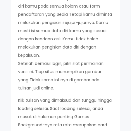
diri kamu pada semua kolom atau form
pendaftaran yang Sedia Tetapi kamu diminta
melakukan pengisian sejujur-jujurnya. Kamu
mesti isi semua data diri kamu yang sesuai
dengan keadaan asli. Kamu tidak boleh
melakukan pengisian data diri dengan
kepalsuan.
Setelah berhasil login, pilih slot permainan
versi ini. Tiap situs menampilkan gambar
yang Tidak sama intinya di gambar ada
tulisan judi online.
Klik tulisan yang dimaksud dan tunggu hingga
loading selesai. Saat loading selesai, anda
masuk di halaman penting Games
Background-nya rata rata merupakan card