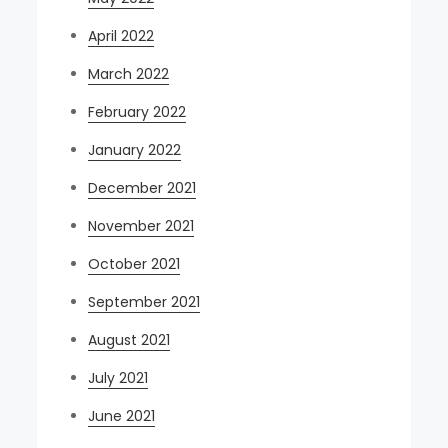
April 2022
March 2022
February 2022
January 2022
December 2021
November 2021
October 2021
September 2021
August 2021
July 2021
June 2021