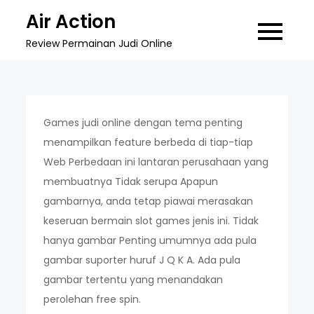
Skip
Air Action
to
Review Permainan Judi Online
content
Games judi online dengan tema penting
menampilkan feature berbeda di tiap-tiap
Web Perbedaan ini lantaran perusahaan yang
membuatnya Tidak serupa Apapun
gambarnya, anda tetap piawai merasakan
keseruan bermain slot games jenis ini. Tidak
hanya gambar Penting umumnya ada pula
gambar suporter huruf J Q K A. Ada pula
gambar tertentu yang menandakan
perolehan free spin.