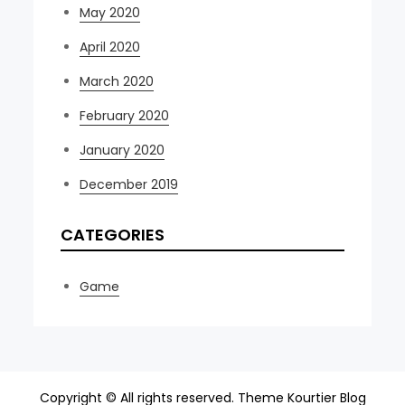
May 2020
April 2020
March 2020
February 2020
January 2020
December 2019
CATEGORIES
Game
Copyright © All rights reserved. Theme Kourtier Blog