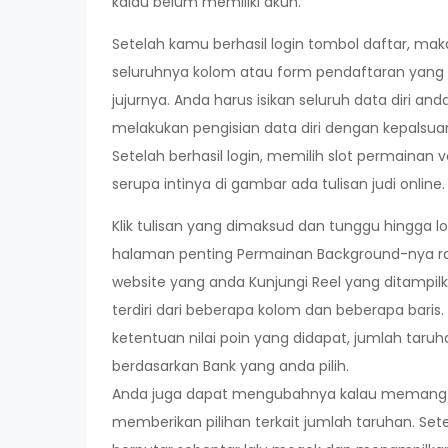
kalau belum memiliki akun.
Setelah kamu berhasil login tombol daftar, mak
seluruhnya kolom atau form pendaftaran yang 
jujurnya. Anda harus isikan seluruh data diri a
melakukan pengisian data diri dengan kepalsua
Setelah berhasil login, memilih slot permainan 
serupa intinya di gambar ada tulisan judi online.
Klik tulisan yang dimaksud dan tunggu hingga lo
halaman penting Permainan Background-nya rat
website yang anda Kunjungi Reel yang ditampilk
terdiri dari beberapa kolom dan beberapa baris
ketentuan nilai poin yang didapat, jumlah ta
berdasarkan Bank yang anda pilih.
Anda juga dapat mengubahnya kalau memang la
memberikan pilihan terkait jumlah taruhan. Sete