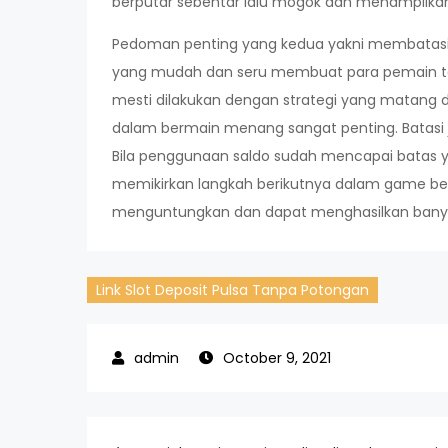
berputar sebentar lalu mogok dan menampilkan
Pedoman penting yang kedua yakni membatasi 
yang mudah dan seru membuat para pemain ter
mesti dilakukan dengan strategi yang matang d
dalam bermain menang sangat penting. Batasi 
Bila penggunaan saldo sudah mencapai batas 
memikirkan langkah berikutnya dalam game be
menguntungkan dan dapat menghasilkan bany
Link Slot Deposit Pulsa Tanpa Potongan
October 9, 2021