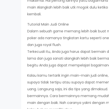
maksimal. Hal penting lainnya yaitu bagaima
main Alangkah lebih baik utk mogok dulu keti
kembali.
Tutorial Main Judi Online
Dalam sebuah game memang lebih baik buat m
poker ada namanya tingkatan kartu seperti one pai
dan juga royal flush.
Terkecuali itu, Anda juga harus dapat bermain 
lama dan juga sanati alangkah lebih baik berma
begitu Anda juga dapat mempelajari bagaimana 
Kalau kamu tertarik ingin main-main judi online,
supaya tidak tertipu atau supaya dapat memen
uang. Langsung saja, ini dia tips yang dimaks
bermainnya. Cara bermainnya memang mudah t
main dengan baik. Nah caranya yakni dengan men