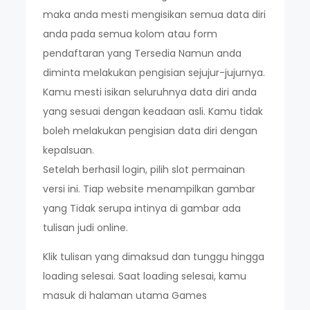
maka anda mesti mengisikan semua data diri
anda pada semua kolom atau form
pendaftaran yang Tersedia Namun anda
diminta melakukan pengisian sejujur-jujurnya.
Kamu mesti isikan seluruhnya data diri anda
yang sesuai dengan keadaan asli. Kamu tidak
boleh melakukan pengisian data diri dengan
kepalsuan.
Setelah berhasil login, pilih slot permainan
versi ini. Tiap website menampilkan gambar
yang Tidak serupa intinya di gambar ada
tulisan judi online.
Klik tulisan yang dimaksud dan tunggu hingga
loading selesai. Saat loading selesai, kamu
masuk di halaman utama Games