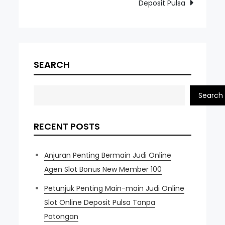
Deposit Pulsa
SEARCH
Search
RECENT POSTS
Anjuran Penting Bermain Judi Online
Agen Slot Bonus New Member 100
Petunjuk Penting Main-main Judi Online
Slot Online Deposit Pulsa Tanpa
Potongan