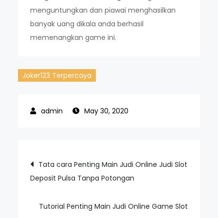
menguntungkan dan piawai menghasilkan
banyak uang dikala anda berhasil
memenangkan game ini.
Joker123 Terpercaya
May 30, 2020
Post
Tata cara Penting Main Judi Online Judi Slot
Deposit Pulsa Tanpa Potongan
navigation
Tutorial Penting Main Judi Online Game Slot