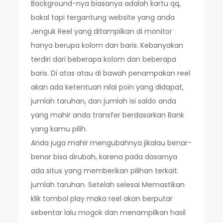
Background-nya biasanya adalah kartu qq,
bakal tapi tergantung website yang anda
Jenguk Reel yang ditampilkan di monitor
hanya berupa kolom dan baris. Kebanyakan
terdiri dari beberapa kolom dan beberapa
baris. Di atas atau di bawah penampakan reel
akan ada ketentuan nilai poin yang didapat,
jumlah taruhan, dan jumlah isi saldo anda
yang mahir anda transfer berdasarkan Bank
yang kamu pilih.
Anda juga mahir mengubahnya jikalau benar-
benar bisa dirubah, karena pada dasarnya
ada situs yang memberikan pilihan terkait
jumlah taruhan. Setelah selesai Memastikan
klik tombol play maka reel akan berputar
sebentar lalu mogok dan menampilkan hasil