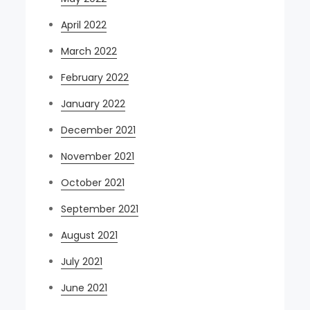
April 2022
March 2022
February 2022
January 2022
December 2021
November 2021
October 2021
September 2021
August 2021
July 2021
June 2021