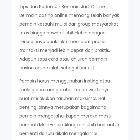
Tips dan Pedoman Bermain Judi Online
Bermain casino online memang telah banyak
pemain ketauhi mulai dari group masyarakat
atas hingga bawah. Lebih-lebih dengan
tersedianya bank loka membuat proses
transaksi menjadi lebih cepat dan praktis.
Adapun tata cara atau anjuran bermain
casino online ialah sebagai berikut.
Pemain harus menggunakan insting atau
feeling dan mengetahui kapan waktunya
buat melakukan taruhan maksimal. Hal
penting lainnya merupakan bagaimana
pemain mengetahui kapan mereka mesti
berhenti Main-main Alangkah lebih baik untuk
berhenti dahulu dikala mengalamai