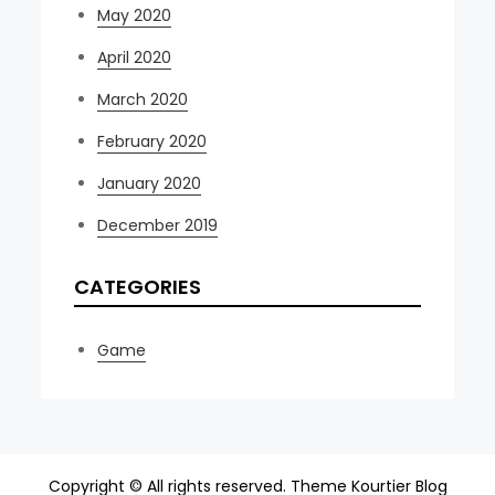
May 2020
April 2020
March 2020
February 2020
January 2020
December 2019
CATEGORIES
Game
Copyright © All rights reserved. Theme Kourtier Blog