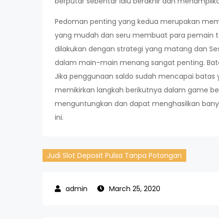
berputar sebentar lalu berakhir dan menampilka
Pedoman penting yang kedua merupakan memba
yang mudah dan seru membuat para pemain terk
dilakukan dengan strategi yang matang dan Ses
dalam main-main menang sangat penting. Bata
Jika penggunaan saldo sudah mencapai batas 
memikirkan langkah berikutnya dalam game be
menguntungkan dan dapat menghasilkan bany
ini.
Judi Slot Deposit Pulsa Tanpa Potongan
March 25, 2020