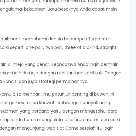
mana pemain mengetahui kapan mereka harus mogok Main
 mengalamai kekalahan. Baru besoknya Anda dapat main-
 baik buat memahami dahulu beberapa aturan atau
 seperti one pair, two pair, three of a akind, straight,
ain di meja yang benar. Seandainya Anda ingin bermain
main-main di meja dengan nilai taruhan kecil Lalu Dengan
kondisi dan juga strategi permainannya.
, kamu bisa mencari ilmu petunjuk penting di bawah ini
 slot games tanpa khawatir kehilangan banyak uang.
d. Pedoman yang perdana yaitu dengan mengetahui cara
pi anda harus menggali ilmu seluruh aturan dan cara
engan mengunjungi web slot Game setelah itu login