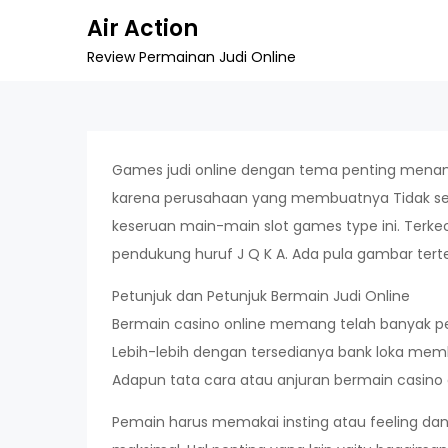
Skip
Air Action
to
Review Permainan Judi Online
content
Games judi online dengan tema penting menampil
karena perusahaan yang membuatnya Tidak s
keseruan main-main slot games type ini. Terk
pendukung huruf J Q K A. Ada pula gambar te
Petunjuk dan Petunjuk Bermain Judi Online
Bermain casino online memang telah banyak pe
Lebih-lebih dengan tersedianya bank loka membu
Adapun tata cara atau anjuran bermain casino o
Pemain harus memakai insting atau feeling d