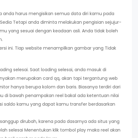
ka anda harus mengisikan semua data diri kamu pada
edia Tetapi anda diminta melakukan pengisian sejujur-
amu yang sesuai dengan keadaan asli. Anda tidak boleh
n.
versi ini. Tiap website menampilkan gambar yang Tidak
ading selesai. Saat loading selesai, anda masuk di
yakan merupakan card qq, akan tapi tergantung web
tor hanya berupa kolom dan baris. Biasanya terdiri dari
au di bawah penampakan reel bakal ada ketentuan nilai
 isi saldo kamu yang dapat kamu transfer berdasarkan
sanggup dirubah, karena pada dasarnya ada situs yang
elah selesai Menentukan klik tombol play maka reel akan