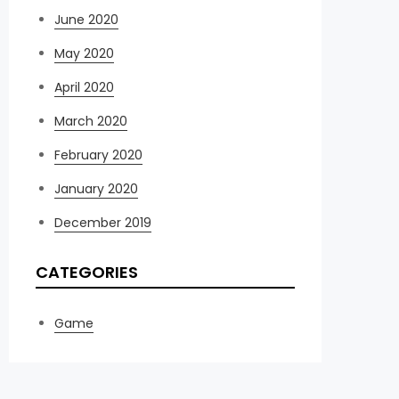
June 2020
May 2020
April 2020
March 2020
February 2020
January 2020
December 2019
CATEGORIES
Game