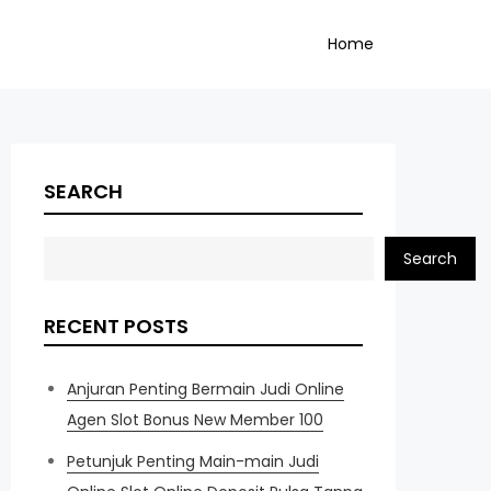
Home
SEARCH
Search
RECENT POSTS
Anjuran Penting Bermain Judi Online
Agen Slot Bonus New Member 100
Petunjuk Penting Main-main Judi