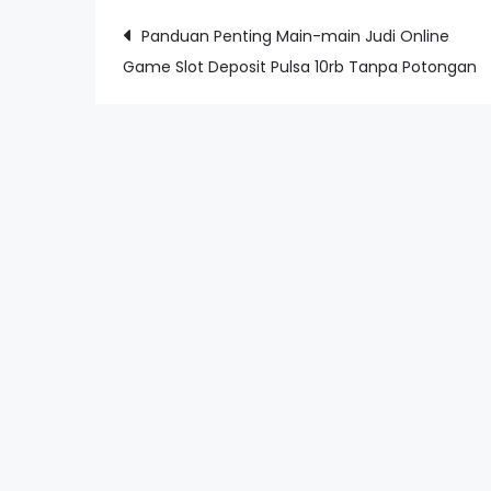
Post
Panduan Penting Main-main Judi Online
Game Slot Deposit Pulsa 10rb Tanpa Potongan
navigation