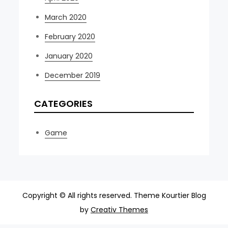
March 2020
February 2020
January 2020
December 2019
CATEGORIES
Game
Copyright © All rights reserved. Theme Kourtier Blog
by
Creativ Themes