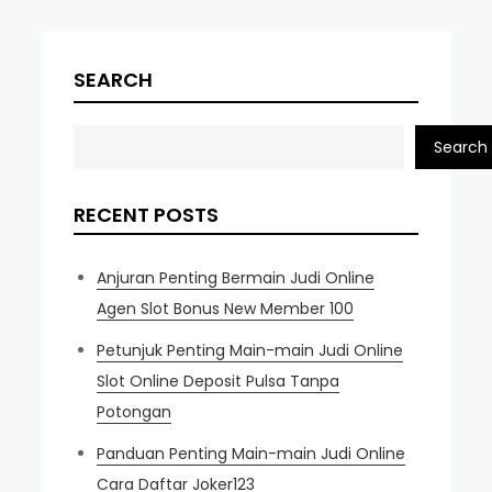
SEARCH
Search
RECENT POSTS
Anjuran Penting Bermain Judi Online
Agen Slot Bonus New Member 100
Petunjuk Penting Main-main Judi Online
Slot Online Deposit Pulsa Tanpa
Potongan
Panduan Penting Main-main Judi Online
Cara Daftar Joker123