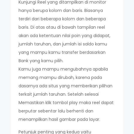
Kunjungi Reel yang ditampilkan di monitor
hanya berupa kolom dan baris. Biasanya
terdiri dari beberapa kolom dan beberapa
baris. Di atas atau di bawah tampilan reel
akan ada ketentuan nilai poin yang didapat,
jumlah taruhan, dan jumlah isi saldo kamu
yang mampu kamu transfer berdasarkan
Bank yang kamu pilih.
Kamu juga mampu mengubahnya apabila
memang mampu dirubah, karena pada
dasarnya ada situs yang memberikan pilihan
terkait jumlah taruhan. Setelah selesai
Memastikan klik tombol play maka reel dapat
berputar sebentar lalu berhenti dan
menampilkan hasil gambar pada layar.
Petunjuk penting yang kedua yaitu