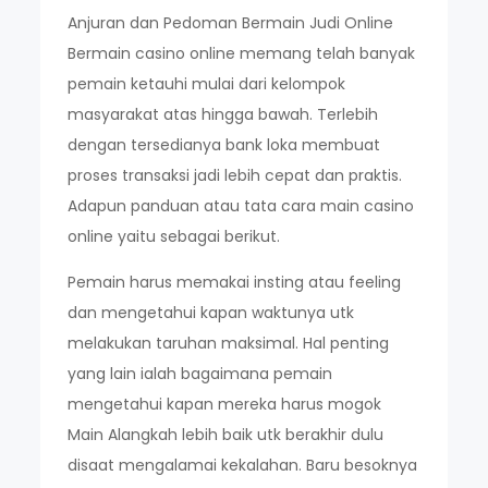
Anjuran dan Pedoman Bermain Judi Online
Bermain casino online memang telah banyak
pemain ketauhi mulai dari kelompok
masyarakat atas hingga bawah. Terlebih
dengan tersedianya bank loka membuat
proses transaksi jadi lebih cepat dan praktis.
Adapun panduan atau tata cara main casino
online yaitu sebagai berikut.
Pemain harus memakai insting atau feeling
dan mengetahui kapan waktunya utk
melakukan taruhan maksimal. Hal penting
yang lain ialah bagaimana pemain
mengetahui kapan mereka harus mogok
Main Alangkah lebih baik utk berakhir dulu
disaat mengalamai kekalahan. Baru besoknya