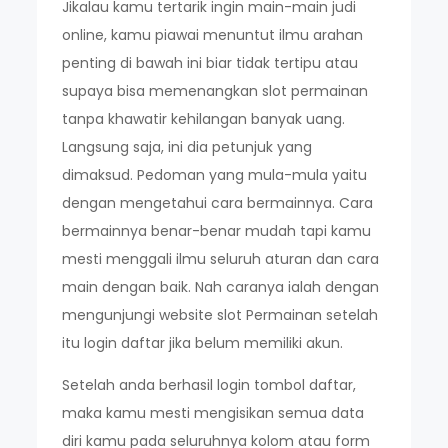
Jikalau kamu tertarik ingin main-main judi
online, kamu piawai menuntut ilmu arahan
penting di bawah ini biar tidak tertipu atau
supaya bisa memenangkan slot permainan
tanpa khawatir kehilangan banyak uang.
Langsung saja, ini dia petunjuk yang
dimaksud. Pedoman yang mula-mula yaitu
dengan mengetahui cara bermainnya. Cara
bermainnya benar-benar mudah tapi kamu
mesti menggali ilmu seluruh aturan dan cara
main dengan baik. Nah caranya ialah dengan
mengunjungi website slot Permainan setelah
itu login daftar jika belum memiliki akun.
Setelah anda berhasil login tombol daftar,
maka kamu mesti mengisikan semua data
diri kamu pada seluruhnya kolom atau form