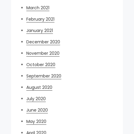
March 2021
February 2021
January 2021
December 2020
November 2020
October 2020
September 2020
August 2020
July 2020
June 2020
May 2020
April 2020