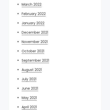
March 2022
February 2022
January 2022
December 2021
November 2021
October 2021
September 2021
August 2021
July 2021
June 2021
May 2021
April 2021