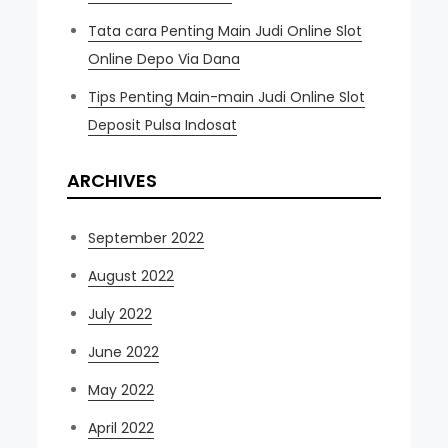
Tata cara Penting Main Judi Online Slot
Online Depo Via Dana
Tips Penting Main-main Judi Online Slot
Deposit Pulsa Indosat
ARCHIVES
September 2022
August 2022
July 2022
June 2022
May 2022
April 2022