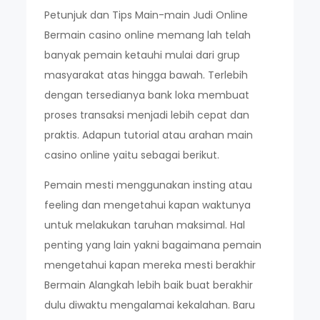
Petunjuk dan Tips Main-main Judi Online
Bermain casino online memang lah telah
banyak pemain ketauhi mulai dari grup
masyarakat atas hingga bawah. Terlebih
dengan tersedianya bank loka membuat
proses transaksi menjadi lebih cepat dan
praktis. Adapun tutorial atau arahan main
casino online yaitu sebagai berikut.
Pemain mesti menggunakan insting atau
feeling dan mengetahui kapan waktunya
untuk melakukan taruhan maksimal. Hal
penting yang lain yakni bagaimana pemain
mengetahui kapan mereka mesti berakhir
Bermain Alangkah lebih baik buat berakhir
dulu diwaktu mengalamai kekalahan. Baru