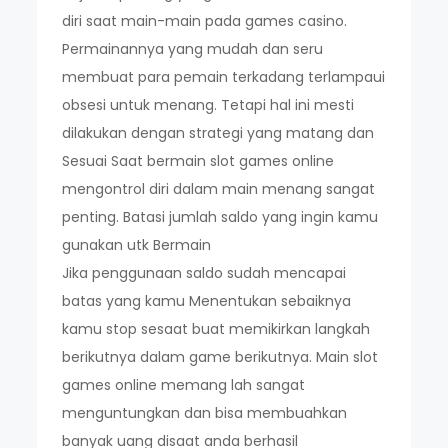
diri saat main-main pada games casino.
Permainannya yang mudah dan seru
membuat para pemain terkadang terlampaui
obsesi untuk menang. Tetapi hal ini mesti
dilakukan dengan strategi yang matang dan
Sesuai Saat bermain slot games online
mengontrol diri dalam main menang sangat
penting. Batasi jumlah saldo yang ingin kamu
gunakan utk Bermain
Jika penggunaan saldo sudah mencapai
batas yang kamu Menentukan sebaiknya
kamu stop sesaat buat memikirkan langkah
berikutnya dalam game berikutnya. Main slot
games online memang lah sangat
menguntungkan dan bisa membuahkan
banyak uang disaat anda berhasil