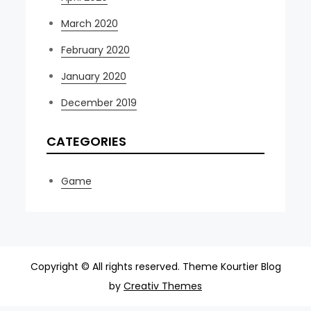
March 2020
February 2020
January 2020
December 2019
CATEGORIES
Game
Copyright © All rights reserved. Theme Kourtier Blog
by
Creativ Themes