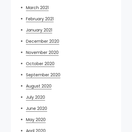
March 2021
February 2021
January 2021
December 2020
November 2020
October 2020
September 2020
August 2020
July 2020
June 2020
May 2020
April 2020