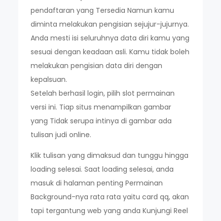
pendaftaran yang Tersedia Namun kamu
diminta melakukan pengisian sejujur-jujurnya.
Anda mesti isi seluruhnya data diri kamu yang
sesuai dengan keadaan asli. Kamu tidak boleh
melakukan pengisian data diri dengan
kepalsuan.
Setelah berhasil login, pilih slot permainan
versi ini. Tiap situs menampilkan gambar
yang Tidak serupa intinya di gambar ada
tulisan judi online.
Klik tulisan yang dimaksud dan tunggu hingga
loading selesai. Saat loading selesai, anda
masuk di halaman penting Permainan
Background-nya rata rata yaitu card qq, akan
tapi tergantung web yang anda Kunjungi Reel