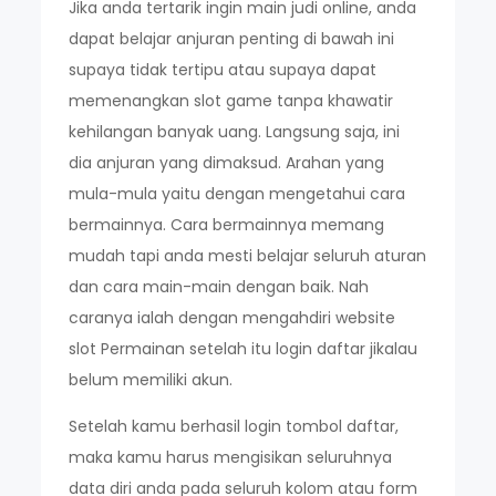
Jika anda tertarik ingin main judi online, anda
dapat belajar anjuran penting di bawah ini
supaya tidak tertipu atau supaya dapat
memenangkan slot game tanpa khawatir
kehilangan banyak uang. Langsung saja, ini
dia anjuran yang dimaksud. Arahan yang
mula-mula yaitu dengan mengetahui cara
bermainnya. Cara bermainnya memang
mudah tapi anda mesti belajar seluruh aturan
dan cara main-main dengan baik. Nah
caranya ialah dengan mengahdiri website
slot Permainan setelah itu login daftar jikalau
belum memiliki akun.
Setelah kamu berhasil login tombol daftar,
maka kamu harus mengisikan seluruhnya
data diri anda pada seluruh kolom atau form