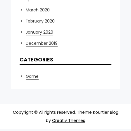
March 2020
February 2020
January 2020
December 2019
CATEGORIES
Game
Copyright © All rights reserved. Theme Kourtier Blog
by
Creativ Themes