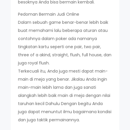
besoknya Anda bisa bermain kembali.
Pedoman Bermain Judi Online
Dalam sebuah game benar-benar lebih baik
buat memahami lalu beberapa aturan atau
contohnya dalam poker ada namanya
tingkatan kartu seperti one pair, two pair,
three of a akind, straight, flush, full house, dan
juga royal flush.
Terkecuali itu, Anda juga mesti dapat main-
main di meja yang benar. Jikalau Anda ingin
main-main lebih lama dan juga sanati
alangkah lebih baik main di meja dengan nilai
taruhan kecil Dahulu Dengan begitu Anda
juga dapat menuntut ilmu bagaimana kondisi
dan juga taktik permainannya.