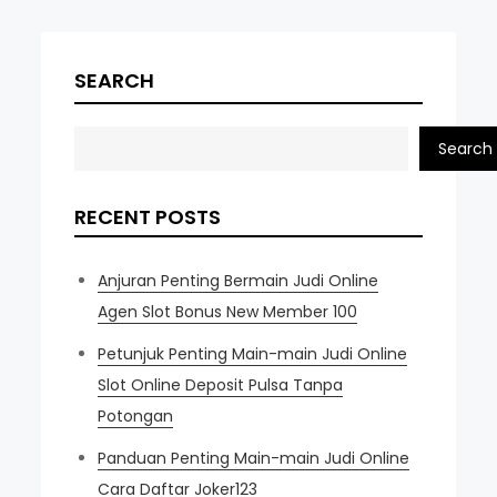
SEARCH
Search
RECENT POSTS
Anjuran Penting Bermain Judi Online
Agen Slot Bonus New Member 100
Petunjuk Penting Main-main Judi Online
Slot Online Deposit Pulsa Tanpa
Potongan
Panduan Penting Main-main Judi Online
Cara Daftar Joker123