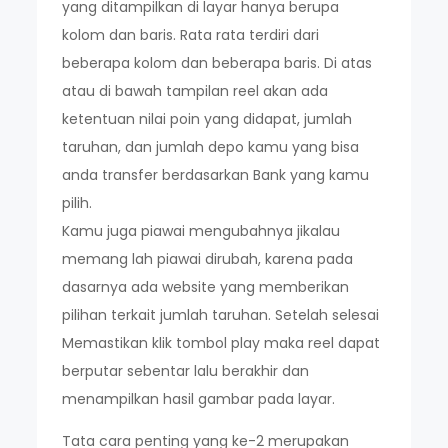
yang ditampilkan di layar hanya berupa
kolom dan baris. Rata rata terdiri dari
beberapa kolom dan beberapa baris. Di atas
atau di bawah tampilan reel akan ada
ketentuan nilai poin yang didapat, jumlah
taruhan, dan jumlah depo kamu yang bisa
anda transfer berdasarkan Bank yang kamu
pilih.
Kamu juga piawai mengubahnya jikalau
memang lah piawai dirubah, karena pada
dasarnya ada website yang memberikan
pilihan terkait jumlah taruhan. Setelah selesai
Memastikan klik tombol play maka reel dapat
berputar sebentar lalu berakhir dan
menampilkan hasil gambar pada layar.
Tata cara penting yang ke-2 merupakan