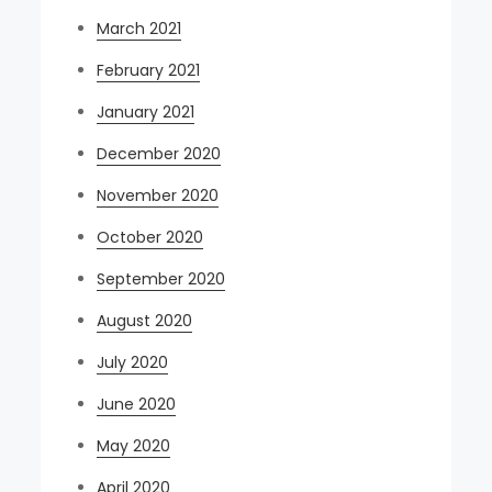
March 2021
February 2021
January 2021
December 2020
November 2020
October 2020
September 2020
August 2020
July 2020
June 2020
May 2020
April 2020