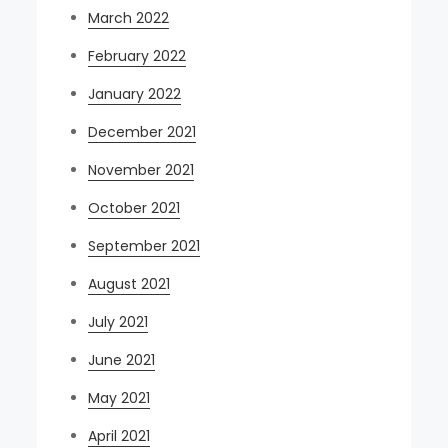
March 2022
February 2022
January 2022
December 2021
November 2021
October 2021
September 2021
August 2021
July 2021
June 2021
May 2021
April 2021