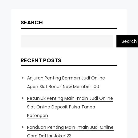
SEARCH
Search
RECENT POSTS
Anjuran Penting Bermain Judi Online
Agen Slot Bonus New Member 100
Petunjuk Penting Main-main Judi Online
Slot Online Deposit Pulsa Tanpa
Potongan
Panduan Penting Main-main Judi Online
Cara Daftar Joker123