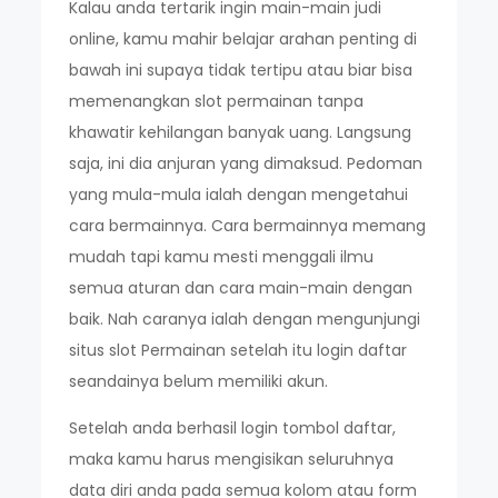
Kalau anda tertarik ingin main-main judi
online, kamu mahir belajar arahan penting di
bawah ini supaya tidak tertipu atau biar bisa
memenangkan slot permainan tanpa
khawatir kehilangan banyak uang. Langsung
saja, ini dia anjuran yang dimaksud. Pedoman
yang mula-mula ialah dengan mengetahui
cara bermainnya. Cara bermainnya memang
mudah tapi kamu mesti menggali ilmu
semua aturan dan cara main-main dengan
baik. Nah caranya ialah dengan mengunjungi
situs slot Permainan setelah itu login daftar
seandainya belum memiliki akun.
Setelah anda berhasil login tombol daftar,
maka kamu harus mengisikan seluruhnya
data diri anda pada semua kolom atau form