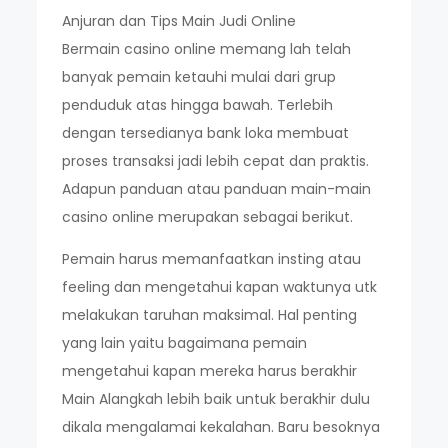
Anjuran dan Tips Main Judi Online
Bermain casino online memang lah telah
banyak pemain ketauhi mulai dari grup
penduduk atas hingga bawah. Terlebih
dengan tersedianya bank loka membuat
proses transaksi jadi lebih cepat dan praktis.
Adapun panduan atau panduan main-main
casino online merupakan sebagai berikut.
Pemain harus memanfaatkan insting atau
feeling dan mengetahui kapan waktunya utk
melakukan taruhan maksimal. Hal penting
yang lain yaitu bagaimana pemain
mengetahui kapan mereka harus berakhir
Main Alangkah lebih baik untuk berakhir dulu
dikala mengalamai kekalahan. Baru besoknya