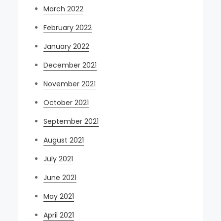
March 2022
February 2022
January 2022
December 2021
November 2021
October 2021
September 2021
August 2021
July 2021
June 2021
May 2021
April 2021