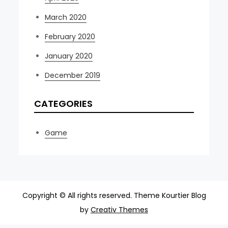
March 2020
February 2020
January 2020
December 2019
CATEGORIES
Game
Copyright © All rights reserved. Theme Kourtier Blog
by
Creativ Themes