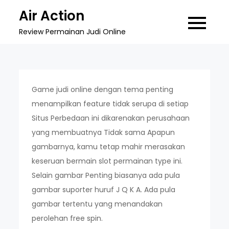
Skip
Air Action
to
Review Permainan Judi Online
content
Game judi online dengan tema penting
menampilkan feature tidak serupa di setiap
Situs Perbedaan ini dikarenakan perusahaan
yang membuatnya Tidak sama Apapun
gambarnya, kamu tetap mahir merasakan
keseruan bermain slot permainan type ini.
Selain gambar Penting biasanya ada pula
gambar suporter huruf J Q K A. Ada pula
gambar tertentu yang menandakan
perolehan free spin.