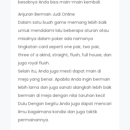
besoknya Anda bisa main-main kembali.
Anjuran Bermain Judi Online
Dalam satu buah game memang lebih baik
untuk mendalami lalu beberapa aturan atau
misalnya dalam poker ada namanya
tingkatan card seperti one pair, two pair,
three of a akind, straight, flush, full house, dan
juga royal flush.
Selain itu, Anda juga mesti dapat main di
meja yang benar. Apabila Anda ingin bermain
lebih lama dan juga sanati alangkah lebih baik
bermain di meja dengan nilai taruhan kecil
Dulu Dengan begitu Anda juga dapat mencari
ilmu bagaimana kondisi dan juga taktik
permainannya.