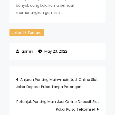
banyak uang kala kamu berhasil
memenangkan games ini.
Joker123 Terbaru
May 23, 2022
Post
Anjuran Penting Main-main Judi Online Slot
Joker Deposit Pulsa Tanpa Potongan
navigation
Petunjuk Penting Main Judi Online Deposit Slot
Pakai Pulsa Telkomsel