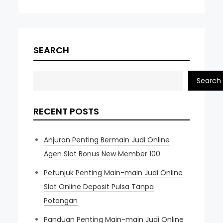
SEARCH
Search
RECENT POSTS
Anjuran Penting Bermain Judi Online
Agen Slot Bonus New Member 100
Petunjuk Penting Main-main Judi Online
Slot Online Deposit Pulsa Tanpa
Potongan
Panduan Penting Main-main Judi Online