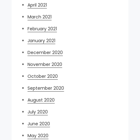
April 2021
March 2021
February 2021
January 2021
December 2020
November 2020
October 2020
September 2020
August 2020
July 2020
June 2020
May 2020