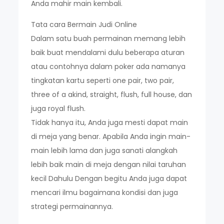
Anda mahir main kembali.
Tata cara Bermain Judi Online
Dalam satu buah permainan memang lebih
baik buat mendalami dulu beberapa aturan
atau contohnya dalam poker ada namanya
tingkatan kartu seperti one pair, two pair,
three of a akind, straight, flush, full house, dan
juga royal flush.
Tidak hanya itu, Anda juga mesti dapat main
di meja yang benar. Apabila Anda ingin main-
main lebih lama dan juga sanati alangkah
lebih baik main di meja dengan nilai taruhan
kecil Dahulu Dengan begitu Anda juga dapat
mencari ilmu bagaimana kondisi dan juga
strategi permainannya.