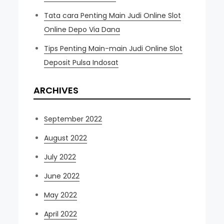
Tata cara Penting Main Judi Online Slot
Online Depo Via Dana
Tips Penting Main-main Judi Online Slot
Deposit Pulsa Indosat
ARCHIVES
September 2022
August 2022
July 2022
June 2022
May 2022
April 2022