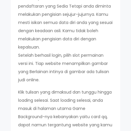
pendaftaran yang Sedia Tetapi anda diminta
melakukan pengisian sejujur-jujurnya. Kamu
mesti isikan semua data diri anda yang sesuai
dengan keadaan asli. Kamu tidak boleh
melakukan pengisian data diri dengan
kepalsuan.
Setelah berhasil login, pilih slot permainan
versi ini. Tiap website menampilkan gambar
yang Berlainan intinya di gambar ada tulisan
judi online.
Klik tulisan yang dimaksud dan tunggu hingga
loading selesai. Saat loading selesai, anda
masuk di halaman utama Game
Background-nya kebanyakan yaitu card qq,
dapat namun tergantung website yang kamu