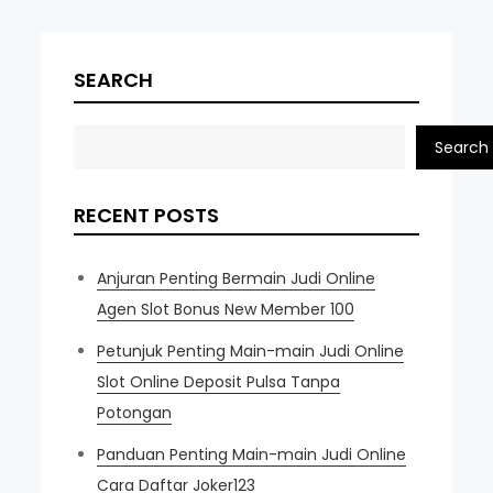
SEARCH
Search
RECENT POSTS
Anjuran Penting Bermain Judi Online
Agen Slot Bonus New Member 100
Petunjuk Penting Main-main Judi Online
Slot Online Deposit Pulsa Tanpa
Potongan
Panduan Penting Main-main Judi Online
Cara Daftar Joker123