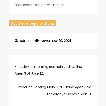
memenangkan permainan ini.
Slot Online Depo Via Dana
November 19, 2021
Post
Pedoman Penting Bermain Judi Online
Agen Slot Joker123
navigation
Panduan Penting Main Judi Online Agen Bola
Terpercaya Deposit 50rb