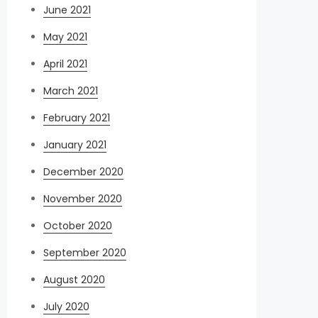
June 2021
May 2021
April 2021
March 2021
February 2021
January 2021
December 2020
November 2020
October 2020
September 2020
August 2020
July 2020