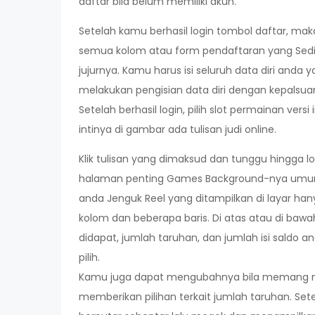
daftar bila belum memiliki akun.
Setelah kamu berhasil login tombol daftar, ma
semua kolom atau form pendaftaran yang Sedia
jujurnya. Kamu harus isi seluruh data diri anda 
melakukan pengisian data diri dengan kepalsua
Setelah berhasil login, pilih slot permainan ve
intinya di gambar ada tulisan judi online.
Klik tulisan yang dimaksud dan tunggu hingga lo
halaman penting Games Background-nya umumny
anda Jenguk Reel yang ditampilkan di layar hany
kolom dan beberapa baris. Di atas atau di bawa
didapat, jumlah taruhan, dan jumlah isi saldo 
pilih.
Kamu juga dapat mengubahnya bila memang ma
memberikan pilihan terkait jumlah taruhan. Sete