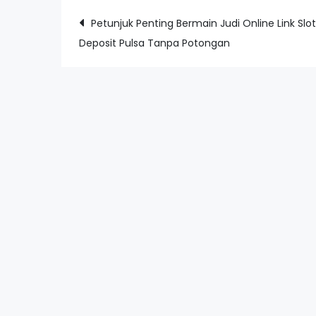
Post
Petunjuk Penting Bermain Judi Online Link Slot
Deposit Pulsa Tanpa Potongan
navigation