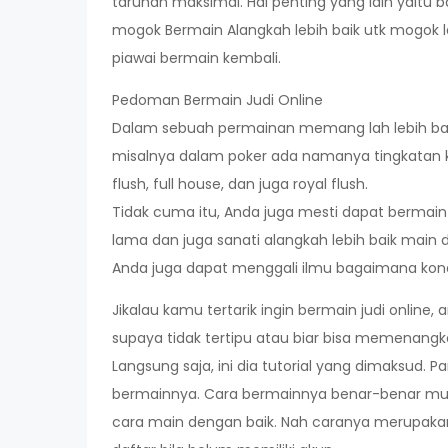
taruhan maksimal. Hal penting yang lain yai
mogok Bermain Alangkah lebih baik utk mogok 
piawai bermain kembali.
Pedoman Bermain Judi Online
Dalam sebuah permainan memang lah lebih ba
misalnya dalam poker ada namanya tingkatan kartu
flush, full house, dan juga royal flush.
Tidak cuma itu, Anda juga mesti dapat bermain 
lama dan juga sanati alangkah lebih baik main d
Anda juga dapat menggali ilmu bagaimana kondi
Jikalau kamu tertarik ingin bermain judi online,
supaya tidak tertipu atau biar bisa memenangk
Langsung saja, ini dia tutorial yang dimaksud
bermainnya. Cara bermainnya benar-benar mud
cara main dengan baik. Nah caranya merupakan