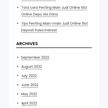
Tata cara Penting Main Judi Online Slot
Online Depo Via Dana
Tips Penting Main-main Judi Online Slot
Deposit Pulsa Indosat
ARCHIVES
September 2022
August 2022
July 2022
June 2022
May 2022
April 2022