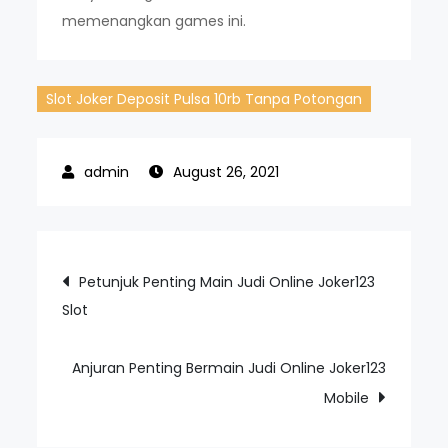
memenangkan games ini.
Slot Joker Deposit Pulsa 10rb Tanpa Potongan
August 26, 2021
Post
Petunjuk Penting Main Judi Online Joker123
Slot
navigation
Anjuran Penting Bermain Judi Online Joker123
Mobile