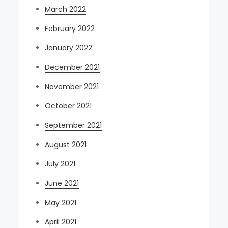
March 2022
February 2022
January 2022
December 2021
November 2021
October 2021
September 2021
August 2021
July 2021
June 2021
May 2021
April 2021