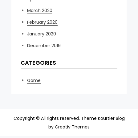
March 2020
February 2020
January 2020
December 2019
CATEGORIES
Game
Copyright © All rights reserved. Theme Kourtier Blog
by
Creativ Themes