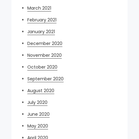
March 2021
February 2021
January 2021
December 2020
November 2020
October 2020
September 2020
August 2020
July 2020
June 2020
May 2020
April 2020