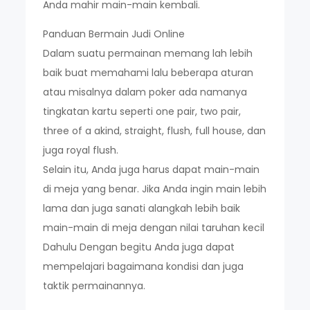
Anda mahir main-main kembali.
Panduan Bermain Judi Online
Dalam suatu permainan memang lah lebih
baik buat memahami lalu beberapa aturan
atau misalnya dalam poker ada namanya
tingkatan kartu seperti one pair, two pair,
three of a akind, straight, flush, full house, dan
juga royal flush.
Selain itu, Anda juga harus dapat main-main
di meja yang benar. Jika Anda ingin main lebih
lama dan juga sanati alangkah lebih baik
main-main di meja dengan nilai taruhan kecil
Dahulu Dengan begitu Anda juga dapat
mempelajari bagaimana kondisi dan juga
taktik permainannya.