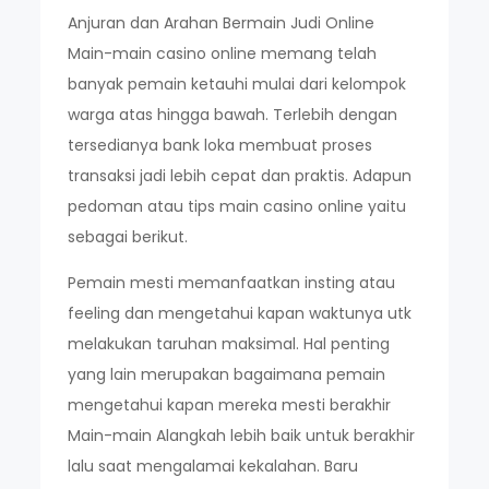
Anjuran dan Arahan Bermain Judi Online
Main-main casino online memang telah
banyak pemain ketauhi mulai dari kelompok
warga atas hingga bawah. Terlebih dengan
tersedianya bank loka membuat proses
transaksi jadi lebih cepat dan praktis. Adapun
pedoman atau tips main casino online yaitu
sebagai berikut.
Pemain mesti memanfaatkan insting atau
feeling dan mengetahui kapan waktunya utk
melakukan taruhan maksimal. Hal penting
yang lain merupakan bagaimana pemain
mengetahui kapan mereka mesti berakhir
Main-main Alangkah lebih baik untuk berakhir
lalu saat mengalamai kekalahan. Baru