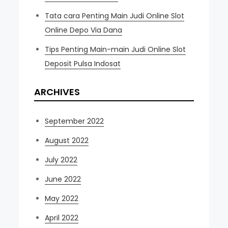
Tata cara Penting Main Judi Online Slot
Online Depo Via Dana
Tips Penting Main-main Judi Online Slot
Deposit Pulsa Indosat
ARCHIVES
September 2022
August 2022
July 2022
June 2022
May 2022
April 2022