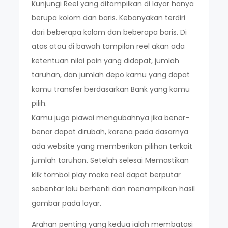
Kunjungi Reel yang ditampilkan di layar hanya
berupa kolom dan baris. Kebanyakan terdiri
dari beberapa kolom dan beberapa baris. Di
atas atau di bawah tampilan reel akan ada
ketentuan nilai poin yang didapat, jumlah
taruhan, dan jumlah depo kamu yang dapat
kamu transfer berdasarkan Bank yang kamu
pilih.
Kamu juga piawai mengubahnya jika benar-
benar dapat dirubah, karena pada dasarnya
ada website yang memberikan pilihan terkait
jumlah taruhan. Setelah selesai Memastikan
klik tombol play maka reel dapat berputar
sebentar lalu berhenti dan menampilkan hasil
gambar pada layar.
Arahan penting yang kedua ialah membatasi