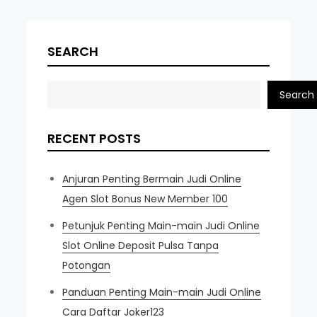
SEARCH
Search
RECENT POSTS
Anjuran Penting Bermain Judi Online
Agen Slot Bonus New Member 100
Petunjuk Penting Main-main Judi Online
Slot Online Deposit Pulsa Tanpa
Potongan
Panduan Penting Main-main Judi Online
Cara Daftar Joker123