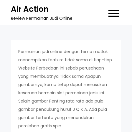
Skip
Air Action
to
Review Permainan Judi Online
content
Permainan judi online dengan tema mutlak
menampilkan feature tidak sama di tiap-tiap
Website Perbedaan ini sebab perusahaan
yang membuatnya Tidak sama Apapun
gambarnya, kamu tetap dapat merasakan
keseruan bermain slot permainan jenis ini.
Selain gambar Penting rata rata ada pula
gambar pendukung huruf J Q K A. Ada pula
gambar tertentu yang menandakan
perolehan gratis spin.