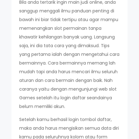
Bila anda tertarik ingin main judi online, anda
sanggup menggali ilmu panduan penting di
bawah ini biar tidak tertipu atau agar mampu
memenangkan slot permainan tanpa
khawatir kehilangan banyak uang. Langsung
saja, ini dia tata cara yang dimaksud. Tips
yang pertama ialah dengan mengetahui cara
bermainnya. Cara bermainnya memang lah
mudah tapi anda harus mencari ilmu seluruh
aturan dan cara bermain dengan baik. Nah
caranya yaitu dengan mengunjungi web slot
Games setelah itu login daftar seandainya
belum memiliki akun.
Setelah kamu berhasil login tombol daftar,
maka anda harus mengisikan semua data diri
kamu pada seluruhnya kolom atau form