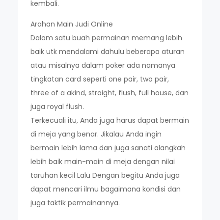
kembali.
Arahan Main Judi Online
Dalam satu buah permainan memang lebih
baik utk mendalami dahulu beberapa aturan
atau misalnya dalam poker ada namanya
tingkatan card seperti one pair, two pair,
three of a akind, straight, flush, full house, dan
juga royal flush.
Terkecuali itu, Anda juga harus dapat bermain
di meja yang benar. Jikalau Anda ingin
bermain lebih lama dan juga sanati alangkah
lebih baik main-main di meja dengan nilai
taruhan kecil Lalu Dengan begitu Anda juga
dapat mencari ilmu bagaimana kondisi dan
juga taktik permainannya.