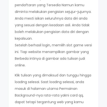
pendaftaran yang Tersedia Namun kamu
diminta melakukan pengisian sejujur-jujurnya.
Anda mesti isikan seluruhnya data diri anda
yang sesuai dengan keadaan asli. Anda tidak
boleh melakukan pengisian data diri dengan
kepalsuan.
Setelah berhasil login, memilih slot game versi
ini. Tiap website menampilkan gambar yang
Berbeda intinya di gambar ada tulisan judi
online.
Klik tulisan yang dimaksud dan tunggu hingga
loading selesai. Saat loading selesai, anda
masuk di halaman utama Permainan
Background-nya rata-rata yakni card qq,
dapat tetapi tergantung web yang kamu