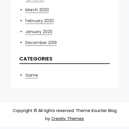
March 2020
February 2020
January 2020
December 2019
CATEGORIES
Game
Copyright © All rights reserved. Theme Kourtier Blog
by
Creativ Themes