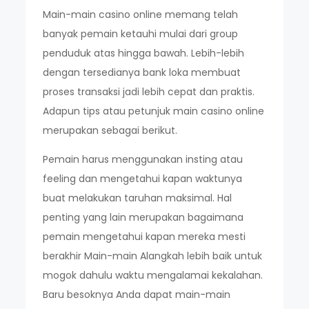
Main-main casino online memang telah
banyak pemain ketauhi mulai dari group
penduduk atas hingga bawah. Lebih-lebih
dengan tersedianya bank loka membuat
proses transaksi jadi lebih cepat dan praktis.
Adapun tips atau petunjuk main casino online
merupakan sebagai berikut.
Pemain harus menggunakan insting atau
feeling dan mengetahui kapan waktunya
buat melakukan taruhan maksimal. Hal
penting yang lain merupakan bagaimana
pemain mengetahui kapan mereka mesti
berakhir Main-main Alangkah lebih baik untuk
mogok dahulu waktu mengalamai kekalahan.
Baru besoknya Anda dapat main-main