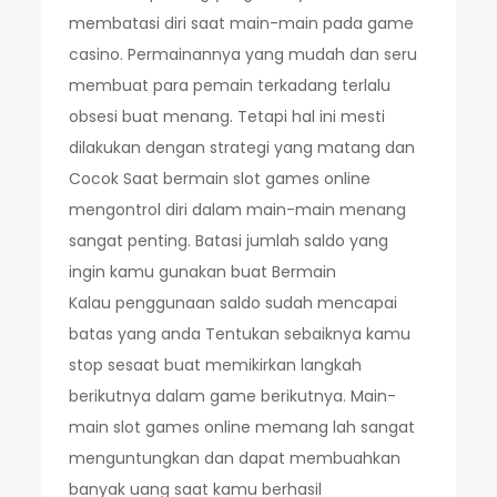
membatasi diri saat main-main pada game
casino. Permainannya yang mudah dan seru
membuat para pemain terkadang terlalu
obsesi buat menang. Tetapi hal ini mesti
dilakukan dengan strategi yang matang dan
Cocok Saat bermain slot games online
mengontrol diri dalam main-main menang
sangat penting. Batasi jumlah saldo yang
ingin kamu gunakan buat Bermain
Kalau penggunaan saldo sudah mencapai
batas yang anda Tentukan sebaiknya kamu
stop sesaat buat memikirkan langkah
berikutnya dalam game berikutnya. Main-
main slot games online memang lah sangat
menguntungkan dan dapat membuahkan
banyak uang saat kamu berhasil