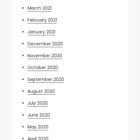
March 2021
February 2021
January 2021
December 2020
November 2020
October 2020
September 2020
August 2020
July 2020
June 2020
May 2020
April 2020