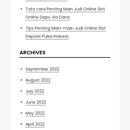
Tata cara Penting Main Judi Online Slot
Online Depo Via Dana
Tips Penting Main-main Judi Online Slot
Deposit Pulsa Indosat
ARCHIVES
September 2022
August 2022
July 2022
June 2022
May 2022
April 2022