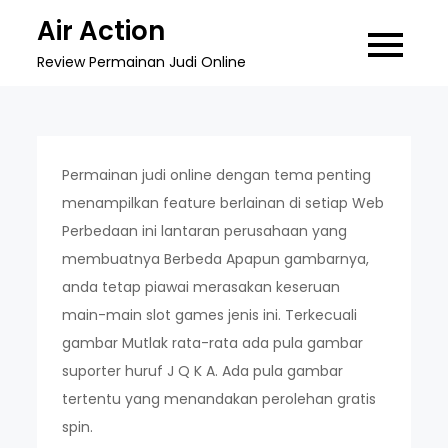
Skip
Air Action
to
Review Permainan Judi Online
content
Permainan judi online dengan tema penting
menampilkan feature berlainan di setiap Web
Perbedaan ini lantaran perusahaan yang
membuatnya Berbeda Apapun gambarnya,
anda tetap piawai merasakan keseruan
main-main slot games jenis ini. Terkecuali
gambar Mutlak rata-rata ada pula gambar
suporter huruf J Q K A. Ada pula gambar
tertentu yang menandakan perolehan gratis
spin.