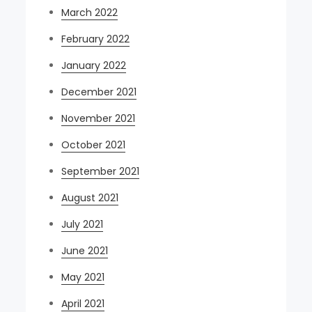
March 2022
February 2022
January 2022
December 2021
November 2021
October 2021
September 2021
August 2021
July 2021
June 2021
May 2021
April 2021