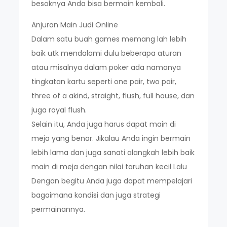
besoknya Anda bisa bermain kembali.
Anjuran Main Judi Online
Dalam satu buah games memang lah lebih
baik utk mendalami dulu beberapa aturan
atau misalnya dalam poker ada namanya
tingkatan kartu seperti one pair, two pair,
three of a akind, straight, flush, full house, dan
juga royal flush.
Selain itu, Anda juga harus dapat main di
meja yang benar. Jikalau Anda ingin bermain
lebih lama dan juga sanati alangkah lebih baik
main di meja dengan nilai taruhan kecil Lalu
Dengan begitu Anda juga dapat mempelajari
bagaimana kondisi dan juga strategi
permainannya.