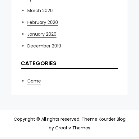
March 2020
February 2020
January 2020
December 2019
CATEGORIES
Game
Copyright © All rights reserved. Theme Kourtier Blog
by
Creativ Themes