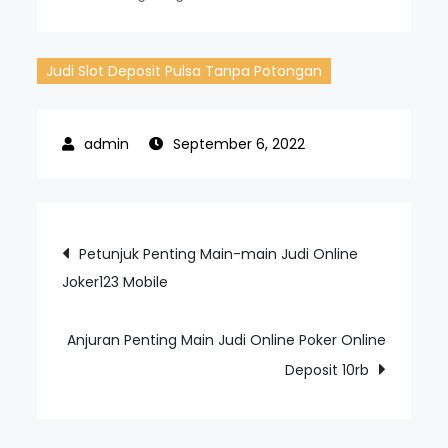
Judi Slot Deposit Pulsa Tanpa Potongan
September 6, 2022
Post
Petunjuk Penting Main-main Judi Online
Joker123 Mobile
navigation
Anjuran Penting Main Judi Online Poker Online
Deposit 10rb