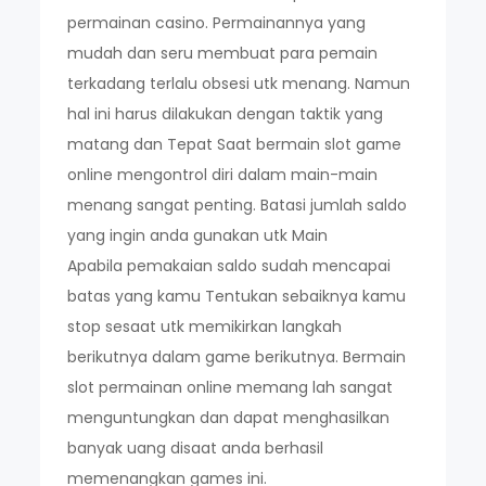
permainan casino. Permainannya yang
mudah dan seru membuat para pemain
terkadang terlalu obsesi utk menang. Namun
hal ini harus dilakukan dengan taktik yang
matang dan Tepat Saat bermain slot game
online mengontrol diri dalam main-main
menang sangat penting. Batasi jumlah saldo
yang ingin anda gunakan utk Main
Apabila pemakaian saldo sudah mencapai
batas yang kamu Tentukan sebaiknya kamu
stop sesaat utk memikirkan langkah
berikutnya dalam game berikutnya. Bermain
slot permainan online memang lah sangat
menguntungkan dan dapat menghasilkan
banyak uang disaat anda berhasil
memenangkan games ini.