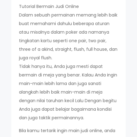
Tutorial Bermain Judi Online
Dalam sebuah permainan memang lebih baik
buat memahami dahulu beberapa aturan
atau misalnya dalam poker ada namanya
tingkatan kartu seperti one pair, two pair,
three of a akind, straight, flush, full house, dan
juga royal flush.
Tidak hanya itu, Anda juga mesti dapat
bermain di meja yang benar. Kalau Anda ingin
main-main lebih lama dan juga sanati
alangkah lebih baik main-main di meja
dengan nilai taruhan kecil Lalu Dengan begitu
Anda juga dapat belajar bagaimana kondisi
dan juga taktik permainannya.
Bila kamu tertarik ingin main judi online, anda