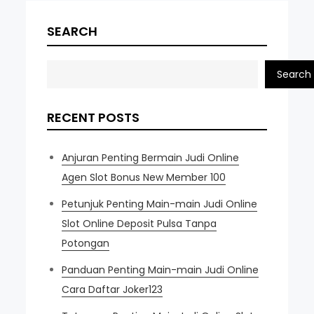
SEARCH
Search
RECENT POSTS
Anjuran Penting Bermain Judi Online
Agen Slot Bonus New Member 100
Petunjuk Penting Main-main Judi Online
Slot Online Deposit Pulsa Tanpa
Potongan
Panduan Penting Main-main Judi Online
Cara Daftar Joker123