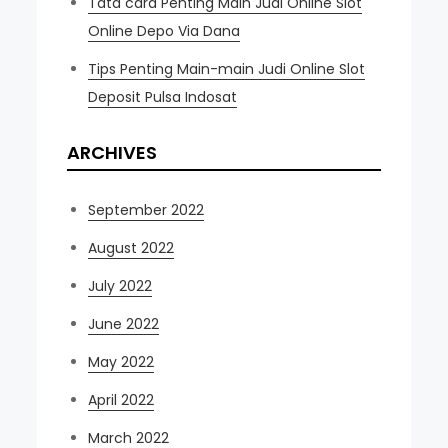
Tata cara Penting Main Judi Online Slot
Online Depo Via Dana
Tips Penting Main-main Judi Online Slot
Deposit Pulsa Indosat
ARCHIVES
September 2022
August 2022
July 2022
June 2022
May 2022
April 2022
March 2022