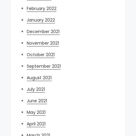
February 2022
January 2022
December 2021
November 2021
October 2021
September 2021
August 2021
July 2021
June 2021
May 2021
April 2021
March 2021