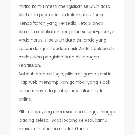
maka kamu mesti mengisikan seluruh data
diri kamu pada semua kolom atau form
pendaftaran yang Tersedia Tetapi anda
diminta melakukan pengisian sejujur-jujurnya.
Anda harus isi seluruh data diri anda yang
sesuai dengan keadaan asli. Anda tidak boleh
melakukan pengisian data diri dengan
kepalsuan.
Setelah berhasil login, pilih slot game versi ini.
Tiap web menampilkan gambar yang Tidak
sama intinya di gambar ada tulisan judi
online.
Klik tulisan yang dimaksud dan tunggu hingga
loading selesai. Saat loading selesai, kamu
masuk di halaman mutlak Game