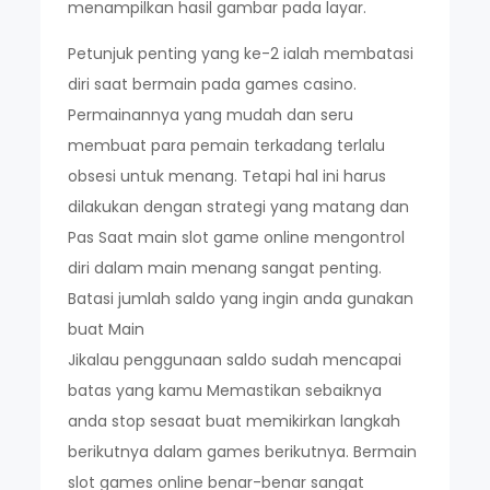
menampilkan hasil gambar pada layar.
Petunjuk penting yang ke-2 ialah membatasi
diri saat bermain pada games casino.
Permainannya yang mudah dan seru
membuat para pemain terkadang terlalu
obsesi untuk menang. Tetapi hal ini harus
dilakukan dengan strategi yang matang dan
Pas Saat main slot game online mengontrol
diri dalam main menang sangat penting.
Batasi jumlah saldo yang ingin anda gunakan
buat Main
Jikalau penggunaan saldo sudah mencapai
batas yang kamu Memastikan sebaiknya
anda stop sesaat buat memikirkan langkah
berikutnya dalam games berikutnya. Bermain
slot games online benar-benar sangat