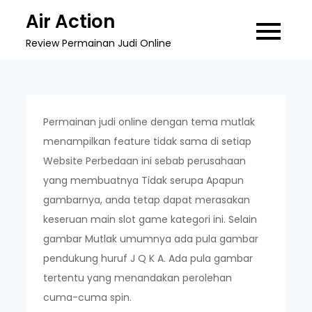
Skip
Air Action
to
Review Permainan Judi Online
content
Permainan judi online dengan tema mutlak
menampilkan feature tidak sama di setiap
Website Perbedaan ini sebab perusahaan
yang membuatnya Tidak serupa Apapun
gambarnya, anda tetap dapat merasakan
keseruan main slot game kategori ini. Selain
gambar Mutlak umumnya ada pula gambar
pendukung huruf J Q K A. Ada pula gambar
tertentu yang menandakan perolehan
cuma-cuma spin.