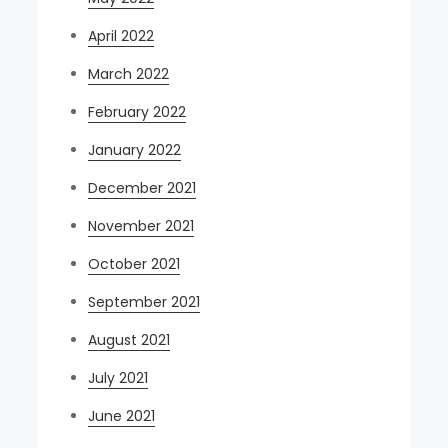
April 2022
March 2022
February 2022
January 2022
December 2021
November 2021
October 2021
September 2021
August 2021
July 2021
June 2021