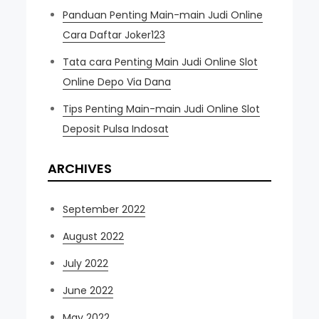
Panduan Penting Main-main Judi Online
Cara Daftar Joker123
Tata cara Penting Main Judi Online Slot
Online Depo Via Dana
Tips Penting Main-main Judi Online Slot
Deposit Pulsa Indosat
ARCHIVES
September 2022
August 2022
July 2022
June 2022
May 2022