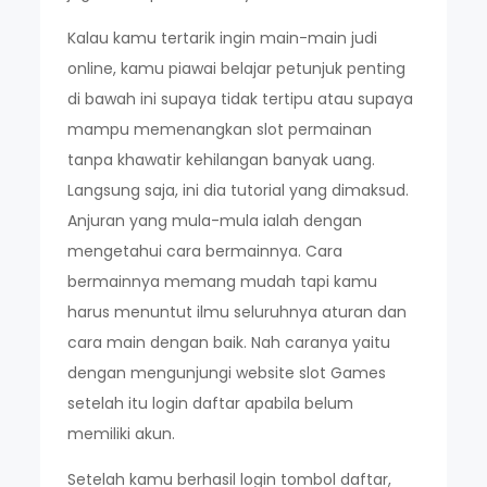
Kalau kamu tertarik ingin main-main judi
online, kamu piawai belajar petunjuk penting
di bawah ini supaya tidak tertipu atau supaya
mampu memenangkan slot permainan
tanpa khawatir kehilangan banyak uang.
Langsung saja, ini dia tutorial yang dimaksud.
Anjuran yang mula-mula ialah dengan
mengetahui cara bermainnya. Cara
bermainnya memang mudah tapi kamu
harus menuntut ilmu seluruhnya aturan dan
cara main dengan baik. Nah caranya yaitu
dengan mengunjungi website slot Games
setelah itu login daftar apabila belum
memiliki akun.
Setelah kamu berhasil login tombol daftar,