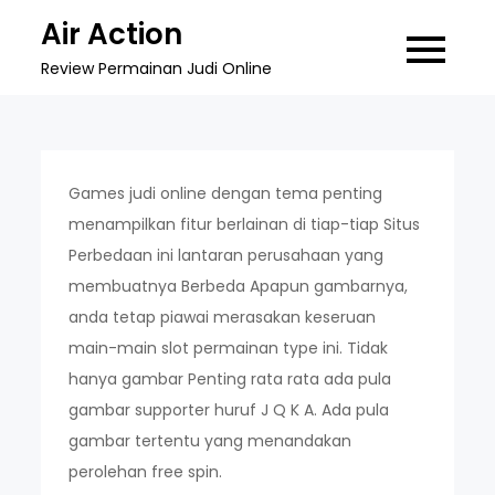
Skip
Air Action
to
Review Permainan Judi Online
content
Games judi online dengan tema penting
menampilkan fitur berlainan di tiap-tiap Situs
Perbedaan ini lantaran perusahaan yang
membuatnya Berbeda Apapun gambarnya,
anda tetap piawai merasakan keseruan
main-main slot permainan type ini. Tidak
hanya gambar Penting rata rata ada pula
gambar supporter huruf J Q K A. Ada pula
gambar tertentu yang menandakan
perolehan free spin.