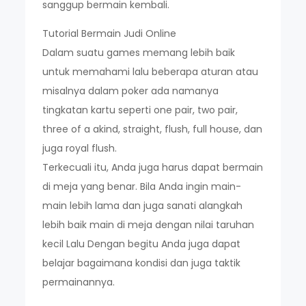
sanggup bermain kembali.
Tutorial Bermain Judi Online
Dalam suatu games memang lebih baik
untuk memahami lalu beberapa aturan atau
misalnya dalam poker ada namanya
tingkatan kartu seperti one pair, two pair,
three of a akind, straight, flush, full house, dan
juga royal flush.
Terkecuali itu, Anda juga harus dapat bermain
di meja yang benar. Bila Anda ingin main-
main lebih lama dan juga sanati alangkah
lebih baik main di meja dengan nilai taruhan
kecil Lalu Dengan begitu Anda juga dapat
belajar bagaimana kondisi dan juga taktik
permainannya.