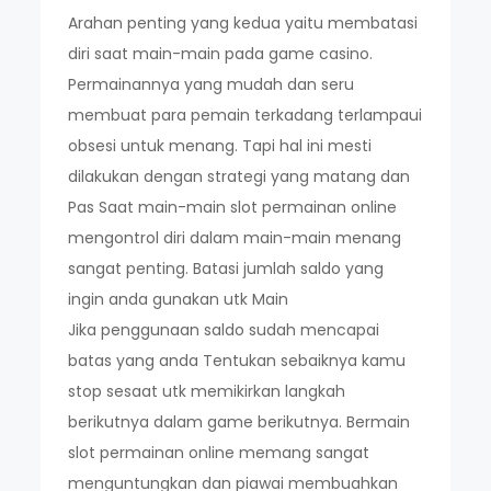
Arahan penting yang kedua yaitu membatasi
diri saat main-main pada game casino.
Permainannya yang mudah dan seru
membuat para pemain terkadang terlampaui
obsesi untuk menang. Tapi hal ini mesti
dilakukan dengan strategi yang matang dan
Pas Saat main-main slot permainan online
mengontrol diri dalam main-main menang
sangat penting. Batasi jumlah saldo yang
ingin anda gunakan utk Main
Jika penggunaan saldo sudah mencapai
batas yang anda Tentukan sebaiknya kamu
stop sesaat utk memikirkan langkah
berikutnya dalam game berikutnya. Bermain
slot permainan online memang sangat
menguntungkan dan piawai membuahkan