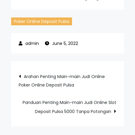
Poker Online Deposit Pulsa
June 5, 2022
Post
Arahan Penting Main-main Judi Online
Poker Online Deposit Pulsa
navigation
Panduan Penting Main-main Judi Online Slot
Deposit Pulsa 5000 Tanpa Potongan