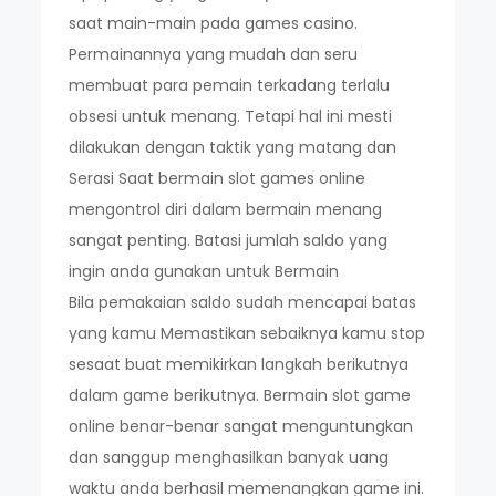
saat main-main pada games casino.
Permainannya yang mudah dan seru
membuat para pemain terkadang terlalu
obsesi untuk menang. Tetapi hal ini mesti
dilakukan dengan taktik yang matang dan
Serasi Saat bermain slot games online
mengontrol diri dalam bermain menang
sangat penting. Batasi jumlah saldo yang
ingin anda gunakan untuk Bermain
Bila pemakaian saldo sudah mencapai batas
yang kamu Memastikan sebaiknya kamu stop
sesaat buat memikirkan langkah berikutnya
dalam game berikutnya. Bermain slot game
online benar-benar sangat menguntungkan
dan sanggup menghasilkan banyak uang
waktu anda berhasil memenangkan game ini.