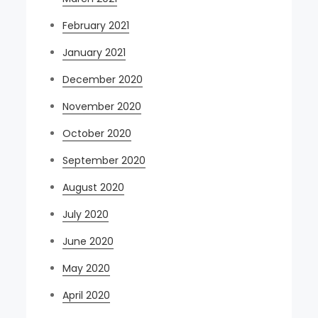
February 2021
January 2021
December 2020
November 2020
October 2020
September 2020
August 2020
July 2020
June 2020
May 2020
April 2020