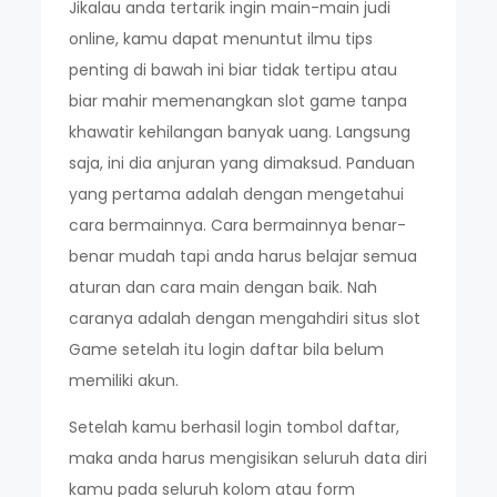
Jikalau anda tertarik ingin main-main judi
online, kamu dapat menuntut ilmu tips
penting di bawah ini biar tidak tertipu atau
biar mahir memenangkan slot game tanpa
khawatir kehilangan banyak uang. Langsung
saja, ini dia anjuran yang dimaksud. Panduan
yang pertama adalah dengan mengetahui
cara bermainnya. Cara bermainnya benar-
benar mudah tapi anda harus belajar semua
aturan dan cara main dengan baik. Nah
caranya adalah dengan mengahdiri situs slot
Game setelah itu login daftar bila belum
memiliki akun.
Setelah kamu berhasil login tombol daftar,
maka anda harus mengisikan seluruh data diri
kamu pada seluruh kolom atau form