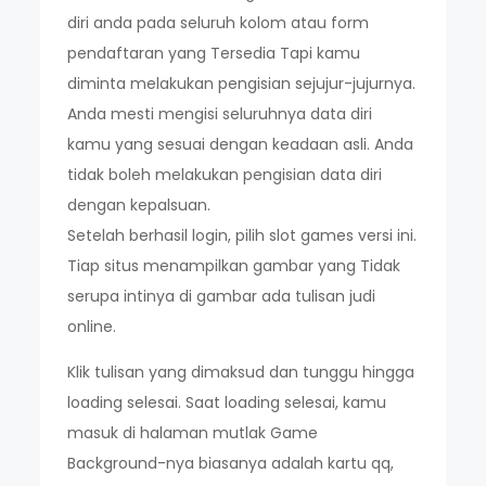
diri anda pada seluruh kolom atau form
pendaftaran yang Tersedia Tapi kamu
diminta melakukan pengisian sejujur-jujurnya.
Anda mesti mengisi seluruhnya data diri
kamu yang sesuai dengan keadaan asli. Anda
tidak boleh melakukan pengisian data diri
dengan kepalsuan.
Setelah berhasil login, pilih slot games versi ini.
Tiap situs menampilkan gambar yang Tidak
serupa intinya di gambar ada tulisan judi
online.
Klik tulisan yang dimaksud dan tunggu hingga
loading selesai. Saat loading selesai, kamu
masuk di halaman mutlak Game
Background-nya biasanya adalah kartu qq,