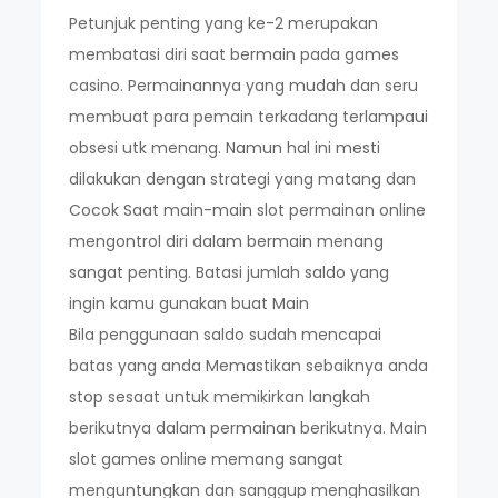
Petunjuk penting yang ke-2 merupakan
membatasi diri saat bermain pada games
casino. Permainannya yang mudah dan seru
membuat para pemain terkadang terlampaui
obsesi utk menang. Namun hal ini mesti
dilakukan dengan strategi yang matang dan
Cocok Saat main-main slot permainan online
mengontrol diri dalam bermain menang
sangat penting. Batasi jumlah saldo yang
ingin kamu gunakan buat Main
Bila penggunaan saldo sudah mencapai
batas yang anda Memastikan sebaiknya anda
stop sesaat untuk memikirkan langkah
berikutnya dalam permainan berikutnya. Main
slot games online memang sangat
menguntungkan dan sanggup menghasilkan