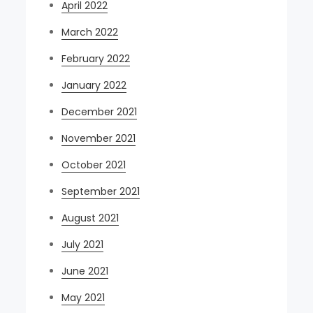
April 2022
March 2022
February 2022
January 2022
December 2021
November 2021
October 2021
September 2021
August 2021
July 2021
June 2021
May 2021