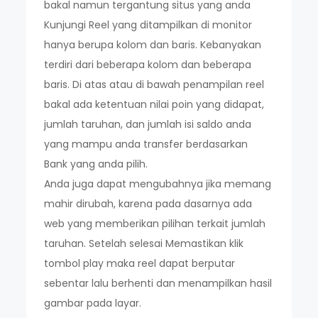
bakal namun tergantung situs yang anda
Kunjungi Reel yang ditampilkan di monitor
hanya berupa kolom dan baris. Kebanyakan
terdiri dari beberapa kolom dan beberapa
baris. Di atas atau di bawah penampilan reel
bakal ada ketentuan nilai poin yang didapat,
jumlah taruhan, dan jumlah isi saldo anda
yang mampu anda transfer berdasarkan
Bank yang anda pilih.
Anda juga dapat mengubahnya jika memang
mahir dirubah, karena pada dasarnya ada
web yang memberikan pilihan terkait jumlah
taruhan. Setelah selesai Memastikan klik
tombol play maka reel dapat berputar
sebentar lalu berhenti dan menampilkan hasil
gambar pada layar.