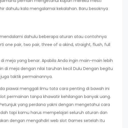
 bagaimana pemain mengetahui kapan mereka mesti
khir dahulu kala mengalamai kekalahan. Baru besoknya
mendalami dahulu beberapa aturan atau contohnya
e pair, two pair, three of a akind, straight, flush, full
 di meja yang benar. Apabila Anda ingin main-main lebih
in di meja dengan nilai taruhan kecil Dulu Dengan begitu
 juga taktik permainannya.
nda piawai menggali ilmu tata cara penting di bawah ini
 slot permainan tanpa khawatir kehilangan banyak uang.
d. Petunjuk yang perdana yakni dengan mengetahui cara
ah tapi kamu harus mempelajari seluruh aturan dan
akan dengan mengahdiri web slot Games setelah itu