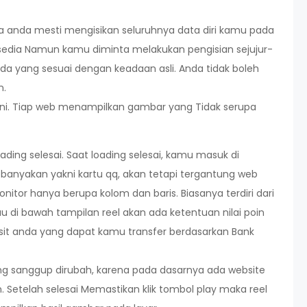
ka anda mesti mengisikan seluruhnya data diri kamu pada
edia Namun kamu diminta melakukan pengisian sejujur-
nda yang sesuai dengan keadaan asli. Anda tidak boleh
n.
rsi ini. Tiap web menampilkan gambar yang Tidak serupa
ading selesai. Saat loading selesai, kamu masuk di
anyakan yakni kartu qq, akan tetapi tergantung web
itor hanya berupa kolom dan baris. Biasanya terdiri dari
u di bawah tampilan reel akan ada ketentuan nilai poin
sit anda yang dapat kamu transfer berdasarkan Bank
 sanggup dirubah, karena pada dasarnya ada website
. Setelah selesai Memastikan klik tombol play maka reel