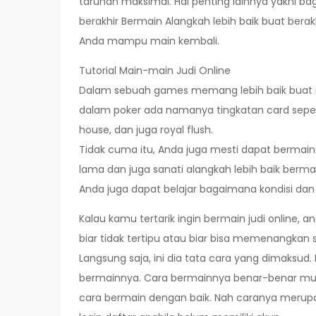
taruhan maksimal. Hal penting lainnya yakni
berakhir Bermain Alangkah lebih baik buat bera
Anda mampu main kembali.
Tutorial Main-main Judi Online
Dalam sebuah games memang lebih baik buat 
dalam poker ada namanya tingkatan card seperti on
house, dan juga royal flush.
Tidak cuma itu, Anda juga mesti dapat bermain
lama dan juga sanati alangkah lebih baik berma
Anda juga dapat belajar bagaimana kondisi dan
Kalau kamu tertarik ingin bermain judi online, a
biar tidak tertipu atau biar bisa memenangkan
Langsung saja, ini dia tata cara yang dimaksu
bermainnya. Cara bermainnya benar-benar mud
cara bermain dengan baik. Nah caranya merup