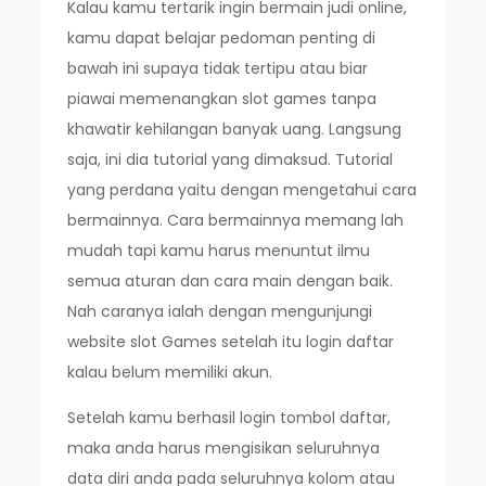
Kalau kamu tertarik ingin bermain judi online,
kamu dapat belajar pedoman penting di
bawah ini supaya tidak tertipu atau biar
piawai memenangkan slot games tanpa
khawatir kehilangan banyak uang. Langsung
saja, ini dia tutorial yang dimaksud. Tutorial
yang perdana yaitu dengan mengetahui cara
bermainnya. Cara bermainnya memang lah
mudah tapi kamu harus menuntut ilmu
semua aturan dan cara main dengan baik.
Nah caranya ialah dengan mengunjungi
website slot Games setelah itu login daftar
kalau belum memiliki akun.
Setelah kamu berhasil login tombol daftar,
maka anda harus mengisikan seluruhnya
data diri anda pada seluruhnya kolom atau