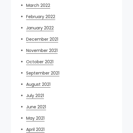
March 2022
February 2022
January 2022
December 2021
November 2021
October 2021
September 2021
August 2021
July 2021
June 2021
May 2021
April 2021