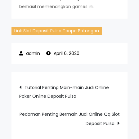
berhasil memenangkan games ini.
Link Slot Deposit Pulsa Tanpa Potongan
April 6, 2020
Post
Tutorial Penting Main-main Judi Online
Poker Online Deposit Pulsa
navigation
Pedoman Penting Bermain Judi Online Qq Slot
Deposit Pulsa