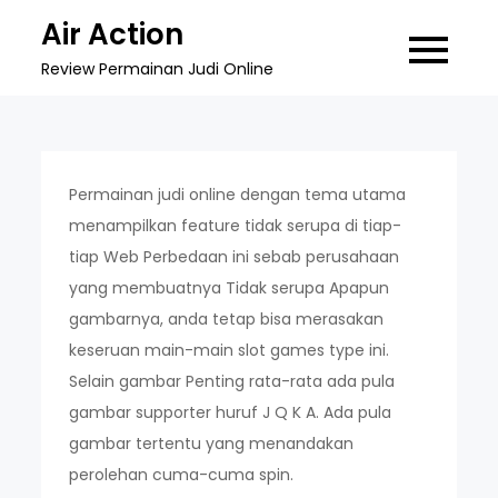
Skip
Air Action
to
Review Permainan Judi Online
content
Permainan judi online dengan tema utama
menampilkan feature tidak serupa di tiap-
tiap Web Perbedaan ini sebab perusahaan
yang membuatnya Tidak serupa Apapun
gambarnya, anda tetap bisa merasakan
keseruan main-main slot games type ini.
Selain gambar Penting rata-rata ada pula
gambar supporter huruf J Q K A. Ada pula
gambar tertentu yang menandakan
perolehan cuma-cuma spin.