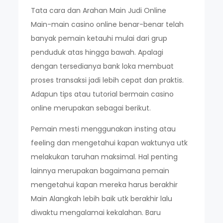
Tata cara dan Arahan Main Judi Online
Main-main casino online benar-benar telah
banyak pemain ketauhi mulai dari grup
penduduk atas hingga bawah. Apalagi
dengan tersedianya bank loka membuat
proses transaksi jadi lebih cepat dan praktis.
Adapun tips atau tutorial bermain casino
online merupakan sebagai berikut.
Pemain mesti menggunakan insting atau
feeling dan mengetahui kapan waktunya utk
melakukan taruhan maksimal. Hal penting
lainnya merupakan bagaimana pemain
mengetahui kapan mereka harus berakhir
Main Alangkah lebih baik utk berakhir lalu
diwaktu mengalamai kekalahan. Baru