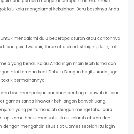
h bagaimana pemain mengetahui kapan mereka mesti
gok lalu kala mengalamai kekalahan. Baru besoknya Anda
k untuk mendalami dulu beberapa aturan atau contohnya
ne pair, two pair, three of a akind, straight, flush, full
 meja yang benar. Kalau Anda ingin main lebih lama dan
ngan nilai taruhan kecil Dahulu Dengan begitu Anda juga
 taktik permainannya.
 kamu bisa mempelajari panduan penting di bawah ini biar
lot games tanpa khawatir kehilangan banyak uang.
. Anjuran yang pertama ialah dengan mengetahui cara
api kamu harus menuntut ilmu seluruh aturan dan
dengan mengahdiri situs slot Games setelah itu login