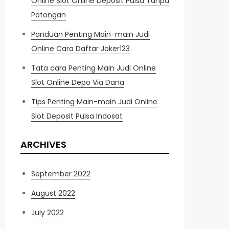
Online Slot Online Deposit Pulsa Tanpa
Potongan
Panduan Penting Main-main Judi
Online Cara Daftar Joker123
Tata cara Penting Main Judi Online
Slot Online Depo Via Dana
Tips Penting Main-main Judi Online
Slot Deposit Pulsa Indosat
ARCHIVES
September 2022
August 2022
July 2022