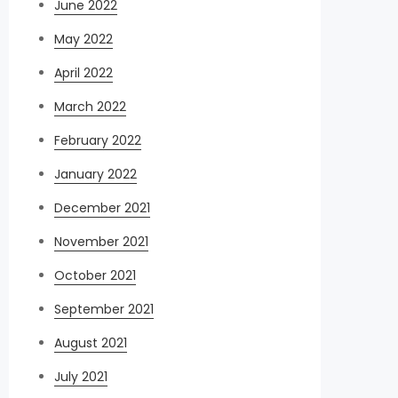
June 2022
May 2022
April 2022
March 2022
February 2022
January 2022
December 2021
November 2021
October 2021
September 2021
August 2021
July 2021