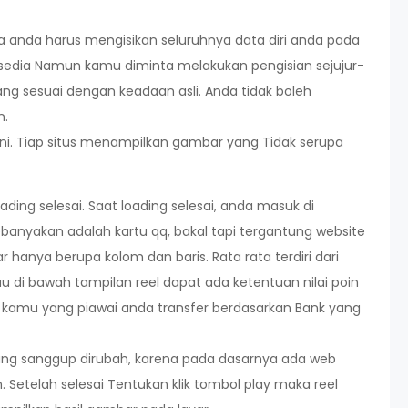
ka anda harus mengisikan seluruhnya data diri anda pada
sedia Namun kamu diminta melakukan pengisian sejujur-
ang sesuai dengan keadaan asli. Anda tidak boleh
n.
si ini. Tiap situs menampilkan gambar yang Tidak serupa
ading selesai. Saat loading selesai, anda masuk di
nyakan adalah kartu qq, bakal tapi tergantung website
 hanya berupa kolom dan baris. Rata rata terdiri dari
u di bawah tampilan reel dapat ada ketentuan nilai poin
o kamu yang piawai anda transfer berdasarkan Bank yang
 sanggup dirubah, karena pada dasarnya ada web
 Setelah selesai Tentukan klik tombol play maka reel