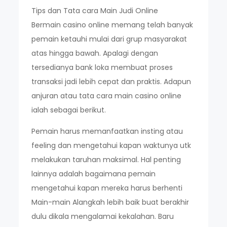
Tips dan Tata cara Main Judi Online
Bermain casino online memang telah banyak
pemain ketauhi mulai dari grup masyarakat
atas hingga bawah. Apalagi dengan
tersedianya bank loka membuat proses
transaksi jadi lebih cepat dan praktis. Adapun
anjuran atau tata cara main casino online
ialah sebagai berikut.
Pemain harus memanfaatkan insting atau
feeling dan mengetahui kapan waktunya utk
melakukan taruhan maksimal. Hal penting
lainnya adalah bagaimana pemain
mengetahui kapan mereka harus berhenti
Main-main Alangkah lebih baik buat berakhir
dulu dikala mengalamai kekalahan. Baru