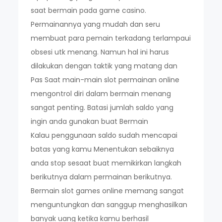
saat bermain pada game casino.
Permainannya yang mudah dan seru
membuat para pemain terkadang terlampaui
obsesi utk menang. Namun hal ini harus
dilakukan dengan taktik yang matang dan
Pas Saat main-main slot permainan online
mengontrol diri dalam bermain menang
sangat penting. Batasi jumlah saldo yang
ingin anda gunakan buat Bermain
Kalau penggunaan saldo sudah mencapai
batas yang kamu Menentukan sebaiknya
anda stop sesaat buat memikirkan langkah
berikutnya dalam permainan berikutnya.
Bermain slot games online memang sangat
menguntungkan dan sanggup menghasilkan
banyak uang ketika kamu berhasil