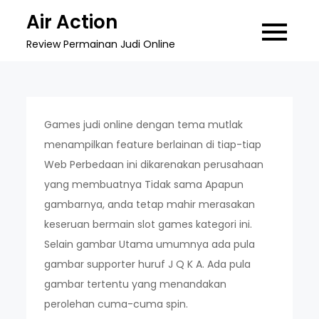
Skip
Air Action
to
Review Permainan Judi Online
content
Games judi online dengan tema mutlak
menampilkan feature berlainan di tiap-tiap
Web Perbedaan ini dikarenakan perusahaan
yang membuatnya Tidak sama Apapun
gambarnya, anda tetap mahir merasakan
keseruan bermain slot games kategori ini.
Selain gambar Utama umumnya ada pula
gambar supporter huruf J Q K A. Ada pula
gambar tertentu yang menandakan
perolehan cuma-cuma spin.