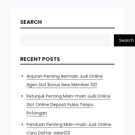
SEARCH
Search
RECENT POSTS
Anjuran Penting Bermain Judi Online
Agen Slot Bonus New Member 100
Petunjuk Penting Main-main Judi Online
Slot Online Deposit Pulsa Tanpa
Potongan
Panduan Penting Main-main Judi Online
Cara Daftar Joker123