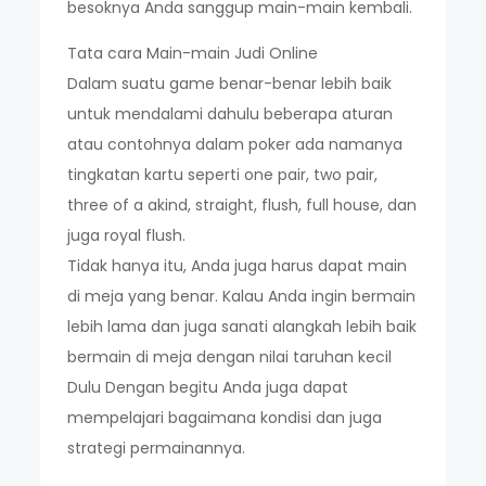
besoknya Anda sanggup main-main kembali.
Tata cara Main-main Judi Online
Dalam suatu game benar-benar lebih baik
untuk mendalami dahulu beberapa aturan
atau contohnya dalam poker ada namanya
tingkatan kartu seperti one pair, two pair,
three of a akind, straight, flush, full house, dan
juga royal flush.
Tidak hanya itu, Anda juga harus dapat main
di meja yang benar. Kalau Anda ingin bermain
lebih lama dan juga sanati alangkah lebih baik
bermain di meja dengan nilai taruhan kecil
Dulu Dengan begitu Anda juga dapat
mempelajari bagaimana kondisi dan juga
strategi permainannya.