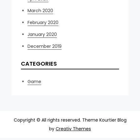
March 2020
February 2020
January 2020
December 2019
CATEGORIES
Game
Copyright © All rights reserved. Theme Kourtier Blog
by
Creativ Themes