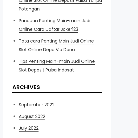
Online Slot Online Deposit Pulsa Tanpa
Potongan
Panduan Penting Main-main Judi
Online Cara Daftar Joker123
Tata cara Penting Main Judi Online
Slot Online Depo Via Dana
Tips Penting Main-main Judi Online
Slot Deposit Pulsa Indosat
ARCHIVES
September 2022
August 2022
July 2022