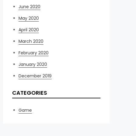
June 2020
May 2020
April 2020
March 2020
February 2020
January 2020
December 2019
CATEGORIES
Game