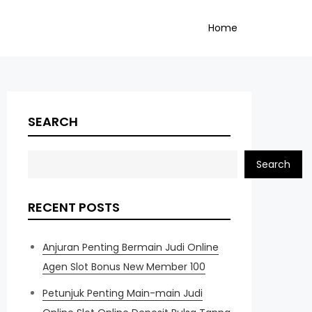
Home
SEARCH
Search
RECENT POSTS
Anjuran Penting Bermain Judi Online
Agen Slot Bonus New Member 100
Petunjuk Penting Main-main Judi