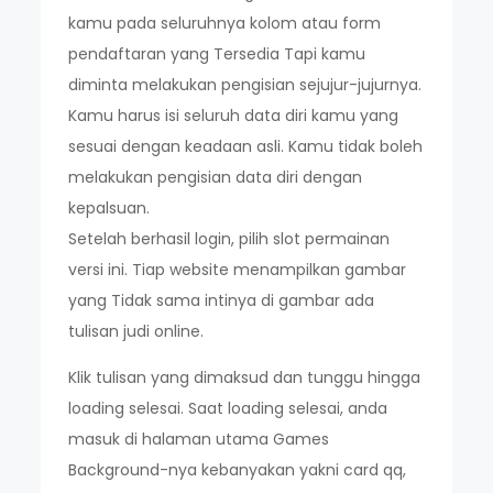
kamu pada seluruhnya kolom atau form
pendaftaran yang Tersedia Tapi kamu
diminta melakukan pengisian sejujur-jujurnya.
Kamu harus isi seluruh data diri kamu yang
sesuai dengan keadaan asli. Kamu tidak boleh
melakukan pengisian data diri dengan
kepalsuan.
Setelah berhasil login, pilih slot permainan
versi ini. Tiap website menampilkan gambar
yang Tidak sama intinya di gambar ada
tulisan judi online.
Klik tulisan yang dimaksud dan tunggu hingga
loading selesai. Saat loading selesai, anda
masuk di halaman utama Games
Background-nya kebanyakan yakni card qq,