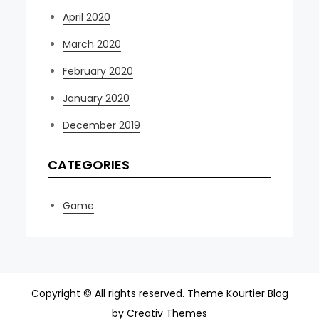
April 2020
March 2020
February 2020
January 2020
December 2019
CATEGORIES
Game
Copyright © All rights reserved. Theme Kourtier Blog
by
Creativ Themes