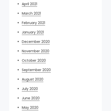
April 2021
March 2021
February 2021
January 2021
December 2020
November 2020
October 2020
September 2020
August 2020
July 2020
June 2020
May 2020