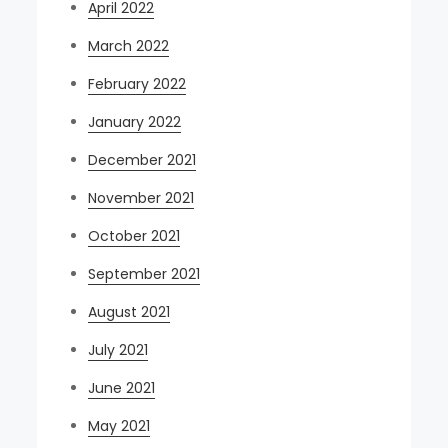
April 2022
March 2022
February 2022
January 2022
December 2021
November 2021
October 2021
September 2021
August 2021
July 2021
June 2021
May 2021