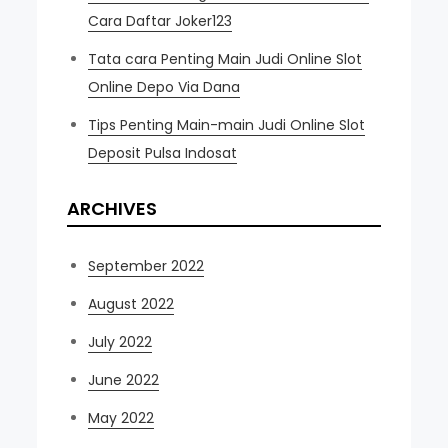
Cara Daftar Joker123
Tata cara Penting Main Judi Online Slot
Online Depo Via Dana
Tips Penting Main-main Judi Online Slot
Deposit Pulsa Indosat
ARCHIVES
September 2022
August 2022
July 2022
June 2022
May 2022