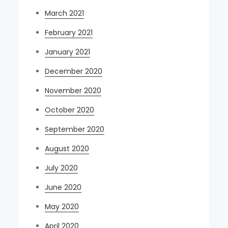
March 2021
February 2021
January 2021
December 2020
November 2020
October 2020
September 2020
August 2020
July 2020
June 2020
May 2020
April 2020