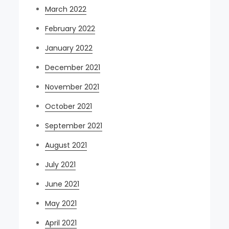
March 2022
February 2022
January 2022
December 2021
November 2021
October 2021
September 2021
August 2021
July 2021
June 2021
May 2021
April 2021