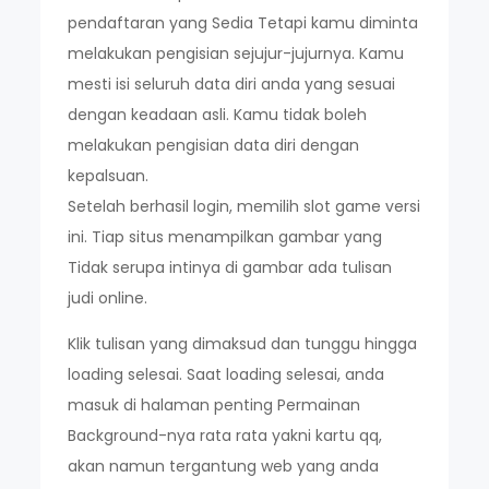
pendaftaran yang Sedia Tetapi kamu diminta
melakukan pengisian sejujur-jujurnya. Kamu
mesti isi seluruh data diri anda yang sesuai
dengan keadaan asli. Kamu tidak boleh
melakukan pengisian data diri dengan
kepalsuan.
Setelah berhasil login, memilih slot game versi
ini. Tiap situs menampilkan gambar yang
Tidak serupa intinya di gambar ada tulisan
judi online.
Klik tulisan yang dimaksud dan tunggu hingga
loading selesai. Saat loading selesai, anda
masuk di halaman penting Permainan
Background-nya rata rata yakni kartu qq,
akan namun tergantung web yang anda