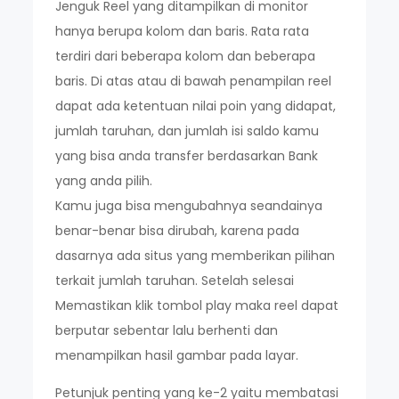
Jenguk Reel yang ditampilkan di monitor
hanya berupa kolom dan baris. Rata rata
terdiri dari beberapa kolom dan beberapa
baris. Di atas atau di bawah penampilan reel
dapat ada ketentuan nilai poin yang didapat,
jumlah taruhan, dan jumlah isi saldo kamu
yang bisa anda transfer berdasarkan Bank
yang anda pilih.
Kamu juga bisa mengubahnya seandainya
benar-benar bisa dirubah, karena pada
dasarnya ada situs yang memberikan pilihan
terkait jumlah taruhan. Setelah selesai
Memastikan klik tombol play maka reel dapat
berputar sebentar lalu berhenti dan
menampilkan hasil gambar pada layar.
Petunjuk penting yang ke-2 yaitu membatasi