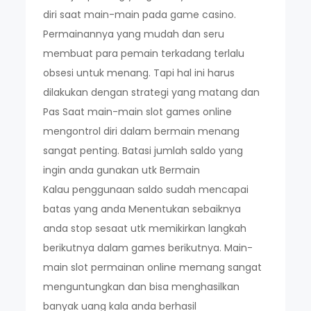
diri saat main-main pada game casino.
Permainannya yang mudah dan seru
membuat para pemain terkadang terlalu
obsesi untuk menang. Tapi hal ini harus
dilakukan dengan strategi yang matang dan
Pas Saat main-main slot games online
mengontrol diri dalam bermain menang
sangat penting. Batasi jumlah saldo yang
ingin anda gunakan utk Bermain
Kalau penggunaan saldo sudah mencapai
batas yang anda Menentukan sebaiknya
anda stop sesaat utk memikirkan langkah
berikutnya dalam games berikutnya. Main-
main slot permainan online memang sangat
menguntungkan dan bisa menghasilkan
banyak uang kala anda berhasil