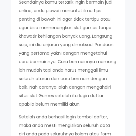
Seandainya kamu tertarik ingin bermain judi
online, anda piawai menuntut ilmu tips
penting di bawah ini agar tidak tertipu atau
agar bisa memenangkan slot games tanpa
khawatir kehilangan banyak uang. Langsung
saja, ini dia anjuran yang dimaksud. Panduan
yang pertama yakni dengan mengetahui
cara bermainnya. Cara bermainnya memang
lah mudah tapi anda harus menggali ilmu
seluruh aturan dan cara bermain dengan
baik. Nah caranya ialah dengan mengahdiri
situs slot Games setelah itu login daftar
apabila belum memiliki akun.
Setelah anda berhasil login tombol daftar,
maka anda mesti mengisikan seluruh data
diri anda pada seluruhnya kolom atau form