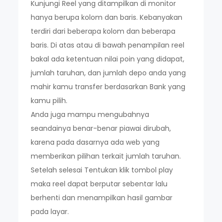
Kunjungi Reel yang ditampilkan di monitor
hanya berupa kolom dan baris. Kebanyakan
terdiri dari beberapa kolom dan beberapa
baris. Di atas atau di bawah penampilan reel
bakal ada ketentuan nilai poin yang didapat,
jumlah taruhan, dan jumlah depo anda yang
mahir kamu transfer berdasarkan Bank yang
kamu pilih.
Anda juga mampu mengubahnya
seandainya benar-benar piawai dirubah,
karena pada dasarnya ada web yang
memberikan pilihan terkait jumlah taruhan.
Setelah selesai Tentukan klik tombol play
maka reel dapat berputar sebentar lalu
berhenti dan menampilkan hasil gambar
pada layar.