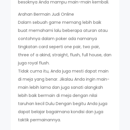
besoknya Anda mampu main-main kembali.
Arahan Bermain Judi Online
Dalam sebuah game memang lebih baik
buat memahami lalu beberapa aturan atau
contohnya dalam poker ada namanya
tingkatan card seperti one pair, two pair,
three of a akind, straight, flush, full house, dan
juga royal flush.
Tidak cuma itu, Anda juga mesti dapat main
di meja yang benar. Jikalau Anda ingin main-
main lebih lama dan juga sanati alangkah
lebih baik bermain di meja dengan nilai
taruhan kecil Dulu Dengan begitu Anda juga
dapat belajar bagaimana kondisi dan juga
taktik permainannya.