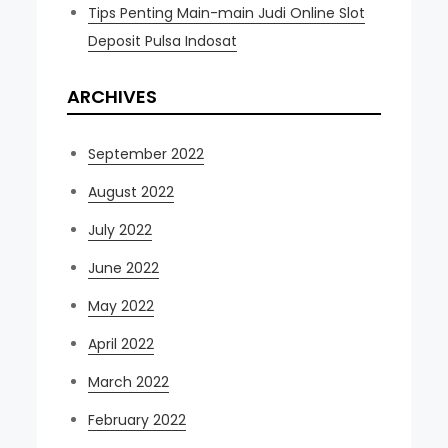
Tips Penting Main-main Judi Online Slot
Deposit Pulsa Indosat
ARCHIVES
September 2022
August 2022
July 2022
June 2022
May 2022
April 2022
March 2022
February 2022