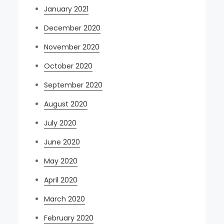
January 2021
December 2020
November 2020
October 2020
September 2020
August 2020
July 2020
June 2020
May 2020
April 2020
March 2020
February 2020