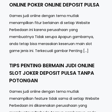
ONLINE POKER ONLINE DEPOSIT PULSA
Games judi online dengan tema mutlak
menampilkan fitur berlainan di setiap Website
Perbedaan ini karena perusahaan yang
membuatnya Tidak serupa Apapun gambarnya,
anda tetap bisa merasakan keseruan main slot
game jenis ini. Terkecuali gambar Penting […]
TIPS PENTING BERMAIN JUDI ONLINE
SLOT JOKER DEPOSIT PULSA TANPA
POTONGAN
Games judi online dengan tema mutlak
menampilkan feature tidak sama di setiap Website
Perbedaan ini dikarenakan perusahaan yang