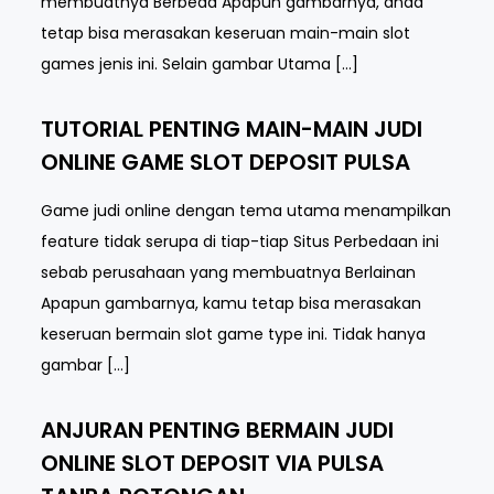
membuatnya Berbeda Apapun gambarnya, anda
tetap bisa merasakan keseruan main-main slot
games jenis ini. Selain gambar Utama […]
TUTORIAL PENTING MAIN-MAIN JUDI
ONLINE GAME SLOT DEPOSIT PULSA
Game judi online dengan tema utama menampilkan
feature tidak serupa di tiap-tiap Situs Perbedaan ini
sebab perusahaan yang membuatnya Berlainan
Apapun gambarnya, kamu tetap bisa merasakan
keseruan bermain slot game type ini. Tidak hanya
gambar […]
ANJURAN PENTING BERMAIN JUDI
ONLINE SLOT DEPOSIT VIA PULSA