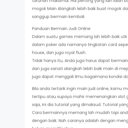
taruhan maksimal. Hal penting yang lain iala
mogok Main Alangkah lebih baik buat mogok da
sanggup bermain kembali.
Panduan Bermain Judi Online
Dalam suatu games memang lah lebih baik ut
dalam poker ada namanya tingkatan card seperti on
house, dan juga royal flush.
Tidak hanya itu, Anda juga harus dapat bermain
dan juga sanati alangkah lebih baik main di me
juga dapat menggali ilmu bagaimana kondisi da
Bila anda tertarik ingin main judi online, kamu 
tertipu atau supaya mahir memenangkan slot 
saja, ini dia tutorial yang dimaksud. Tutorial
Cara bermainnya memang lah mudah tapi anda
dengan baik. Nah caranya adalah dengan mengun