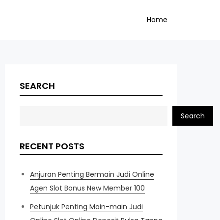
Home
SEARCH
Search
RECENT POSTS
Anjuran Penting Bermain Judi Online
Agen Slot Bonus New Member 100
Petunjuk Penting Main-main Judi