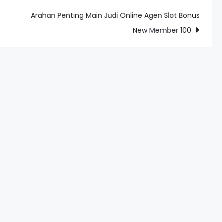
Arahan Penting Main Judi Online Agen Slot Bonus
New Member 100