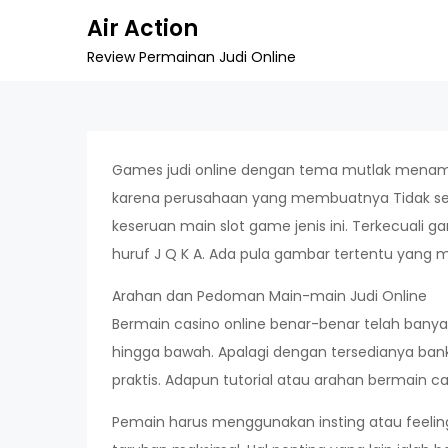
Skip
Air Action
to
Review Permainan Judi Online
content
Games judi online dengan tema mutlak menampil
karena perusahaan yang membuatnya Tidak se
keseruan main slot game jenis ini. Terkecuali
huruf J Q K A. Ada pula gambar tertentu yang 
Arahan dan Pedoman Main-main Judi Online
Bermain casino online benar-benar telah banya
hingga bawah. Apalagi dengan tersedianya bank
praktis. Adapun tutorial atau arahan bermain cas
Pemain harus menggunakan insting atau feeli