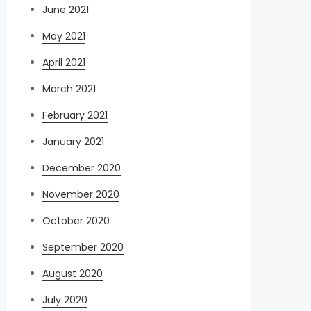
June 2021
May 2021
April 2021
March 2021
February 2021
January 2021
December 2020
November 2020
October 2020
September 2020
August 2020
July 2020